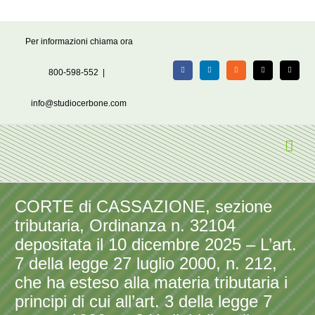
Salta
Per informazioni chiama ora
al
contenuto
800-598-552
|
Facebook
LinkedIn
Rss
X
Email
info@studiocerbone.com
CORTE di CASSAZIONE, sezione
tributaria, Ordinanza n. 32104
depositata il 10 dicembre 2025 – L’art.
7 della legge 27 luglio 2000, n. 212,
che ha esteso alla materia tributaria i
principi di cui all’art. 3 della legge 7