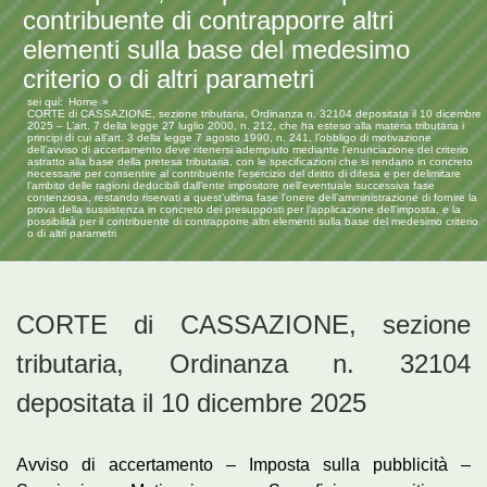
contribuente di contrapporre altri
elementi sulla base del medesimo
criterio o di altri parametri
sei qui:
Home
CORTE di CASSAZIONE, sezione tributaria, Ordinanza n. 32104 depositata il 10 dicembre
2025 – L’art. 7 della legge 27 luglio 2000, n. 212, che ha esteso alla materia tributaria i
principi di cui all’art. 3 della legge 7 agosto 1990, n. 241, l’obbligo di motivazione
dell’avviso di accertamento deve ritenersi adempiuto mediante l’enunciazione del criterio
astratto alla base della pretesa tributaria, con le specificazioni che si rendano in concreto
necessarie per consentire al contribuente l’esercizio del diritto di difesa e per delimitare
l’ambito delle ragioni deducibili dall’ente impositore nell’eventuale successiva fase
contenziosa, restando riservati a quest’ultima fase l’onere dell’amministrazione di fornire la
prova della sussistenza in concreto dei presupposti per l’applicazione dell’imposta, e la
possibilità per il contribuente di contrapporre altri elementi sulla base del medesimo criterio
o di altri parametri
CORTE di CASSAZIONE, sezione
tributaria, Ordinanza n. 32104
depositata il 10 dicembre 2025
Avviso di accertamento – Imposta sulla pubblicità –