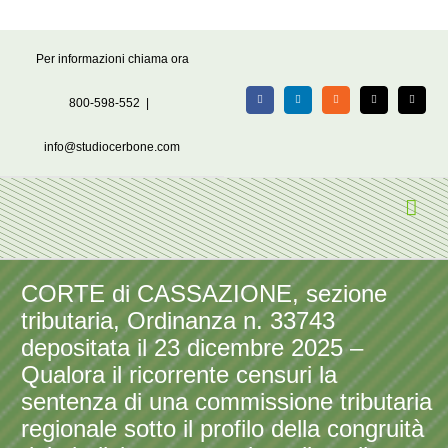
Salta
Per informazioni chiama ora
al
contenuto
800-598-552
|
Facebook
LinkedIn
Rss
X
Email
info@studiocerbone.com
CORTE di CASSAZIONE, sezione
tributaria, Ordinanza n. 33743
depositata il 23 dicembre 2025 –
Qualora il ricorrente censuri la
sentenza di una commissione tributaria
regionale sotto il profilo della congruità