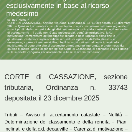
esclusivamente in base al ricorso
medesimo
sei qui:
Home
CORTE di CASSAZIONE, sezione tributaria, Ordinanza n. 33743 depositata il 23 dicembre
2025 – Qualora il ricorrente censuri la sentenza di una commissione tributaria regionale
sotto il profilo della congruità del giudizio espresso in ordine alla motivazione di un avviso
di accertamento – il quale non è atto processuale, bensì amministrativo, la cui
motivazione, comprensiva dei presupposti di fatto e delle ragioni di diritto che lo
giustificano, costituisce imprescindibile requisito di legittimità dell’atto stesso – è
necessario, a pena di inammissibilità, che il ricorso riporti testualmente i passi della
motivazione di detto atto che si assumono erroneamente interpretati o pretermessi dal
giudice di merito, al fine di consentire alla Corte di Cassazione di esprimere il suo giudizio
sulla suddetta congruità esclusivamente in base al ricorso medesimo
CORTE di CASSAZIONE, sezione
tributaria, Ordinanza n. 33743
depositata il 23 dicembre 2025
Tributi – Avviso di accertamento catastale – Nullità –
Determinazione del classamento e della rendita – Piani
inclinati e della c.d. decauville – Carenza di motivazione –