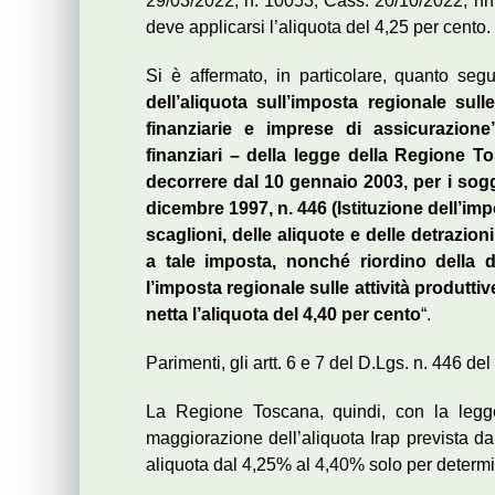
29/03/2022, n. 10053, Cass. 20/10/2022, nn.
deve applicarsi l’aliquota del 4,25 per cento.
Si è affermato, in particolare, quanto segu
dell’aliquota sull’imposta regionale sull
finanziarie e imprese di assicurazio
finanziari – della legge della Regione T
decorrere dal 10 gennaio 2003, per i sogget
dicembre 1997, n. 446 (Istituzione dell’impo
scaglioni, delle aliquote e delle detrazion
a tale imposta, nonché riordino della di
l’imposta regionale sulle attività produtt
netta l’aliquota del 4,40 per cento
“.
Parimenti, gli artt. 6 e 7 del D.Lgs. n. 446 d
La Regione Toscana, quindi, con la legge
maggiorazione dell’aliquota Irap prevista dal
aliquota dal 4,25% al 4,40% solo per determin