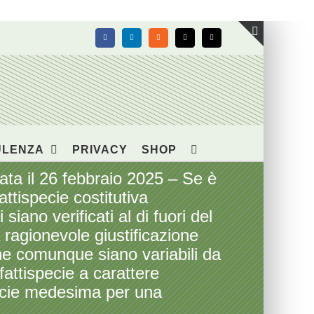
Facebook
LinkedIn
Rss
X
Email
Toggle
area
barra
scorrevol
ULENZA
PRIVACY
SHOP
a il 26 febbraio 2025 – Se è
ttispecie costitutiva
siano verificati al di fuori del
a ragionevole giustificazione
che comunque siano variabili da
fattispecie a carattere
pecie medesima per una