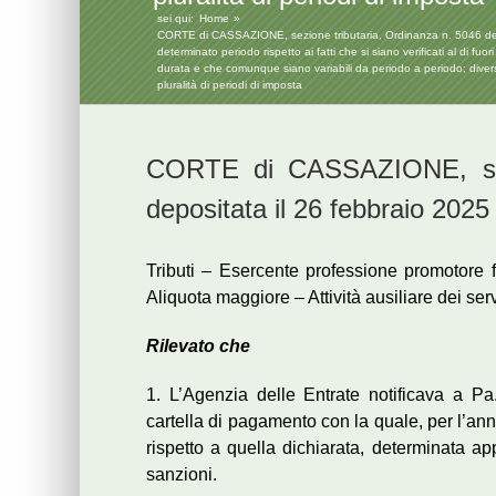
sei qui:
Home
CORTE di CASSAZIONE, sezione tributaria, Ordinanza n. 5046 deposit
determinato periodo rispetto ai fatti che si siano verificati al di fu
durata e che comunque siano variabili da periodo a periodo; diver
pluralità di periodi di imposta
CORTE di CASSAZIONE, sezi
depositata il 26 febbraio 2025
Tributi – Esercente professione promotore
Aliquota maggiore – Attività ausiliare dei serv
Rilevato che
1. L’Agenzia delle Entrate notificava a Pa.
cartella di pagamento con la quale, per l’an
rispetto a quella dichiarata, determinata ap
sanzioni.