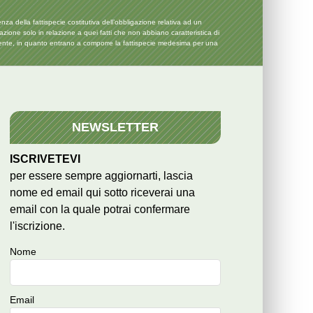
 della fattispecie costitutiva dell’obbligazione relativa ad un
icazione solo in relazione a quei fatti che non abbiano caratteristica di
anente, in quanto entrano a comporre la fattispecie medesima per una
NEWSLETTER
ISCRIVETEVI
per essere sempre aggiornarti, lascia
nome ed email qui sotto riceverai una
email con la quale potrai confermare
l'iscrizione.
Nome
Email