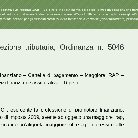
ata il 26 febbraio 2025 – Se è vero che l’autonomia dei periodi d’imposta comporta l’indifferenza
ori del periodo considerato, è altrettanto vero che una siffatta indifferenza trova ragionevole giustif
samente accade per gli elementi costitutivi della fattispecie a carattere (tendenzialmente) perm
one tributaria, Ordinanza n. 5046
 finanziario – Cartella di pagamento – Maggiore IRAP –
izi finanziari e assicurativa – Rigetto
Gi., esercente la professione di promotore finanziario,
no di imposta 2009, avente ad oggetto una maggiore Irap,
plicando un’aliquota maggiore, oltre agli interessi e alle