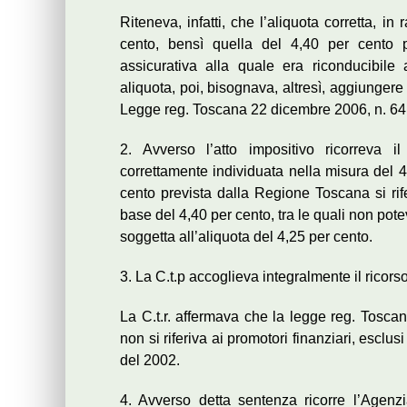
Riteneva, infatti, che l’aliquota corretta, in
cento, bensì quella del 4,40 per cento pre
assicurativa alla quale era riconducibile 
aliquota, poi, bisognava, altresì, aggiungere
Legge reg. Toscana 22 dicembre 2006, n. 64 
2. Avverso l’atto impositivo ricorreva i
correttamente individuata nella misura del 
cento prevista dalla Regione Toscana si rifer
base del 4,40 per cento, tra le quali non pote
soggetta all’aliquota del 4,25 per cento.
3. La C.t.p accoglieva integralmente il ricor
La C.t.r. affermava che la legge reg. Tosca
non si riferiva ai promotori finanziari, esclus
del 2002.
4. Avverso detta sentenza ricorre l’Agenz