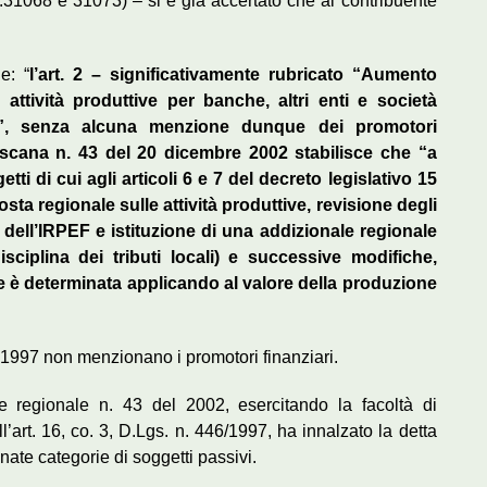
31068 e 31073) – si è già accertato che al contribuente
e: “
l’art. 2 – significativamente rubricato “Aumento
e attività produttive per banche, altri enti e società
ne”, senza alcuna menzione dunque dei promotori
oscana n. 43 del 20 dicembre 2002 stabilisce che “a
ti di cui agli articoli 6 e 7 del decreto legislativo 15
sta regionale sulle attività produttive, revisione degli
i dell’IRPEF e istituzione di una addizionale regionale
sciplina dei tributi locali) e successive modifiche,
ive è determinata applicando al valore della produzione
el 1997 non menzionano i promotori finanziari.
 regionale n. 43 del 2002, esercitando la facoltà di
l’art. 16, co. 3, D.Lgs. n. 446/1997, ha innalzato la detta
ate categorie di soggetti passivi.