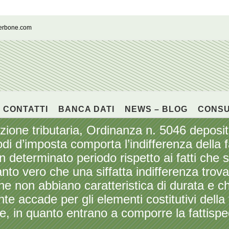
cerbone.com
CONTATTI
BANCA DATI
NEWS – BLOG
CONS
e tributaria, Ordinanza n. 5046 depositat
di d’imposta comporta l’indifferenza della fa
 determinato periodo rispetto ai fatti che si 
anto vero che una siffatta indifferenza trov
 che non abbiano caratteristica di durata e 
e accade per gli elementi costitutivi della 
, in quanto entrano a comporre la fattis