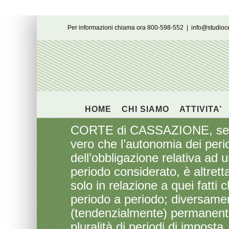
Salta
Per informazioni chiama ora 800-598-552
|
info@studio
al
contenuto
HOME
CHI SIAMO
ATTIVITA’
CORTE di CASSAZIONE, sezion
vero che l’autonomia dei perio
dell’obbligazione relativa ad un
periodo considerato, è altrett
solo in relazione a quei fatti
periodo a periodo; diversament
(tendenzialmente) permanente
pluralità di periodi di imposta