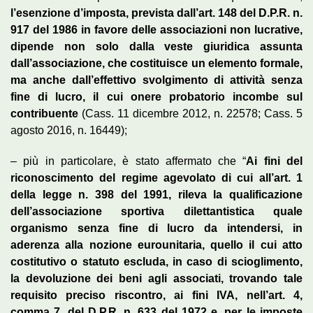
l’esenzione d’imposta, prevista dall’art. 148 del D.P.R. n.
917 del 1986 in favore delle associazioni non lucrative,
dipende non solo dalla veste giuridica assunta
dall’associazione, che costituisce un elemento formale,
ma anche dall’effettivo svolgimento di attività senza
fine di lucro, il cui onere probatorio incombe sul
contribuente
(Cass. 11 dicembre 2012, n. 22578; Cass. 5
agosto 2016, n. 16449);
– più in particolare, è stato affermato che “
Ai fini del
riconoscimento del regime agevolato di cui all’art. 1
della legge n. 398 del 1991, rileva la qualificazione
dell’associazione sportiva dilettantistica quale
organismo senza fine di lucro da intendersi, in
aderenza alla nozione eurounitaria, quello il cui atto
costitutivo o statuto escluda, in caso di scioglimento,
la devoluzione dei beni agli associati, trovando tale
requisito preciso riscontro, ai fini IVA, nell’art. 4,
comma 7, del D.P.R. n. 633 del 1972 e, per le imposte