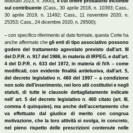
febbraio 2023, n. 3900)
, il cui onere probatorio incombe
sul contribuente
(Cass., 30 aprile 2018, n. 10393; Cass.,
30 aprile 2019, n. 11492; Cass., 11 novembre 2020, n.
25353; Cass., 24 dicembre 2020, n. 29500);
– con specifico riferimento al dato formale, questa Corte ha
anche affermato che
gli enti di tipo associativo possono
godere del trattamento agevolato previsto dall’art. III
del D.P.R. n. 917 del 1986, in materia di IRPEG, e dall’art.
4 del D.P.R. n. 633 del 1972, in materia di IVA – come
modificati, con evidente finalità antielusiva, dall’art. 5,
del decreto legislativo n. 460 del 1997 – a condizione
non solo dell’inserimento, nei loro atti costitutivi e negli
statuti, di tutte le clausole dettagliatamente indicate
nell’ art. 5 del decreto legislativo n. 460 citato (art. III,
comma 4 quinquies), ma anche dell’accertamento che
va effettuato dal giudice di merito con congrua
motivazione, che la loro attività si svolga, in concreto,
nel pieno rispetto delle prescrizioni contenute nelle