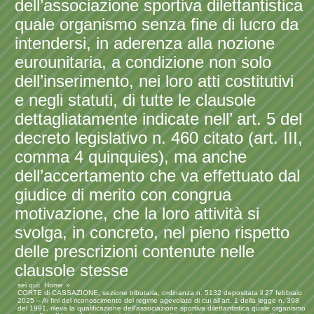
dell’associazione sportiva dilettantistica
quale organismo senza fine di lucro da
intendersi, in aderenza alla nozione
eurounitaria, a condizione non solo
dell’inserimento, nei loro atti costitutivi
e negli statuti, di tutte le clausole
dettagliatamente indicate nell’ art. 5 del
decreto legislativo n. 460 citato (art. III,
comma 4 quinquies), ma anche
dell’accertamento che va effettuato dal
giudice di merito con congrua
motivazione, che la loro attività si
svolga, in concreto, nel pieno rispetto
delle prescrizioni contenute nelle
clausole stesse
sei qui:
Home
CORTE di CASSAZIONE, sezione tributaria, ordinanza n. 5132 depositata il 27 febbraio
2025 – Ai fini del riconoscimento del regime agevolato di cui all’art. 1 della legge n. 398
del 1991, rileva la qualificazione dell’associazione sportiva dilettantistica quale organismo