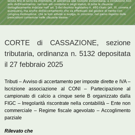
senza fine di lucro da intendersi, in aderenza alla nozione eurounitaria, a condizione non
solo dell’inserimento, nei loro atti costitutivi e negli statuti, di tutte le clausole
dettagliatamente indicate nell’ art. 5 del decreto legislativo n. 460 citato (art. III, comma 4
quinquies), ma anche dell’accertamento che va effettuato dal giudice di merito con
congrua motivazione, che la loro attività si svolga, in concreto, nel pieno rispetto delle
prescrizioni contenute nelle clausole stesse
CORTE di CASSAZIONE, sezione
tributaria, ordinanza n. 5132 depositata
il 27 febbraio 2025
Tributi – Avviso di accertamento per imposte dirette e IVA –
Iscrizione associazione al CONI – Partecipazione al
campionato di calcio a cinque serie B organizzato dalla
FIGC – Irregolarità riscontrate nella contabilità – Ente non
commerciale – Regime fiscale agevolato – Accoglimento
parziale
Rilevato che