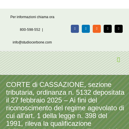
Salta
Per informazioni chiama ora
al
contenuto
800-598-552
|
Facebook
LinkedIn
Rss
X
Email
info@studiocerbone.com
CORTE di CASSAZIONE, sezione
tributaria, ordinanza n. 5132 depositata
il 27 febbraio 2025 – Ai fini del
riconoscimento del regime agevolato di
cui all’art. 1 della legge n. 398 del
1991, rileva la qualificazione