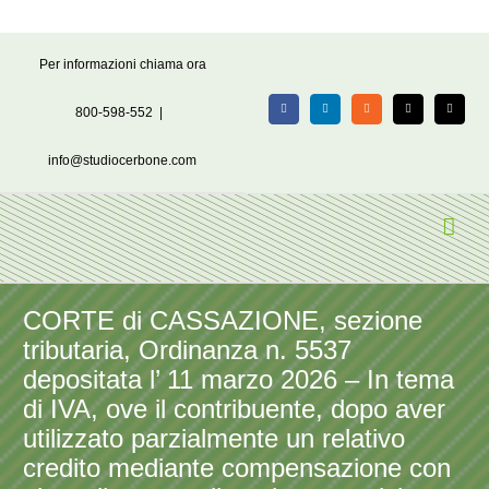
Salta
Per informazioni chiama ora
al
contenuto
800-598-552
|
Facebook
LinkedIn
Rss
X
Email
info@studiocerbone.com
CORTE di CASSAZIONE, sezione
tributaria, Ordinanza n. 5537
depositata l’ 11 marzo 2026 – In tema
di IVA, ove il contribuente, dopo aver
utilizzato parzialmente un relativo
credito mediante compensazione con