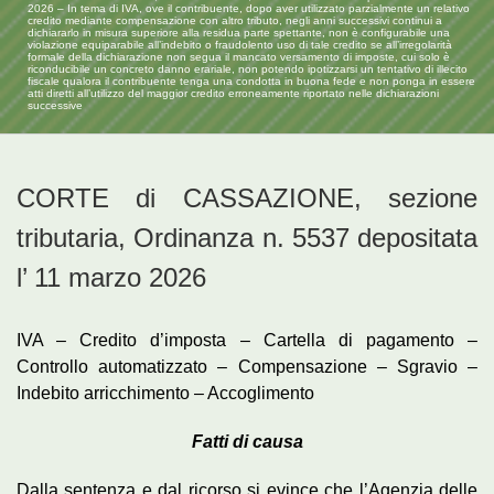
2026 – In tema di IVA, ove il contribuente, dopo aver utilizzato parzialmente un relativo
credito mediante compensazione con altro tributo, negli anni successivi continui a
dichiararlo in misura superiore alla residua parte spettante, non è configurabile una
violazione equiparabile all’indebito o fraudolento uso di tale credito se all’irregolarità
formale della dichiarazione non segua il mancato versamento di imposte, cui solo è
riconducibile un concreto danno erariale, non potendo ipotizzarsi un tentativo di illecito
fiscale qualora il contribuente tenga una condotta in buona fede e non ponga in essere
atti diretti all’utilizzo del maggior credito erroneamente riportato nelle dichiarazioni
successive
CORTE di CASSAZIONE, sezione
tributaria, Ordinanza n. 5537 depositata
l’ 11 marzo 2026
IVA – Credito d’imposta – Cartella di pagamento –
Controllo automatizzato – Compensazione – Sgravio –
Indebito arricchimento – Accoglimento
Fatti di causa
Dalla sentenza e dal ricorso si evince che l’Agenzia delle