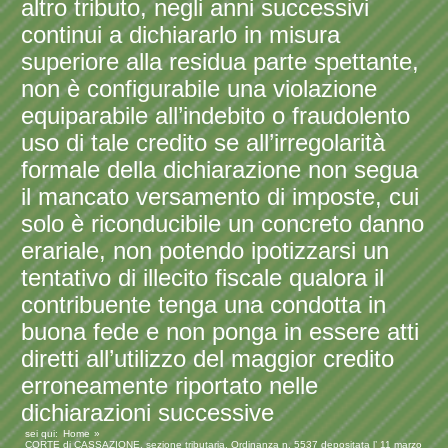
altro tributo, negli anni successivi
continui a dichiararlo in misura
superiore alla residua parte spettante,
non è configurabile una violazione
equiparabile all’indebito o fraudolento
uso di tale credito se all’irregolarità
formale della dichiarazione non segua
il mancato versamento di imposte, cui
solo è riconducibile un concreto danno
erariale, non potendo ipotizzarsi un
tentativo di illecito fiscale qualora il
contribuente tenga una condotta in
buona fede e non ponga in essere atti
diretti all’utilizzo del maggior credito
erroneamente riportato nelle
dichiarazioni successive
sei qui:
Home
CORTE di CASSAZIONE, sezione tributaria, Ordinanza n. 5537 depositata l’ 11 marzo