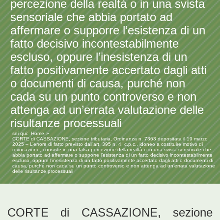
percezione della realtà o in una svista
sensoriale che abbia portato ad
affermare o supporre l’esistenza di un
fatto decisivo incontestabilmente
escluso, oppure l’inesistenza di un
fatto positivamente accertato dagli atti
o documenti di causa, purché non
cada su un punto controverso e non
attenga ad un’errata valutazione delle
risultanze processuali
sei qui:
Home
CORTE di CASSAZIONE, sezione tributaria, Ordinanza n. 7363 depositata il 19 marzo
2025 – L’errore di fatto previsto dall’art. 395 n. 4, c.p.c., idoneo a costituire motivo di
revocazione, consiste in una falsa percezione della realtà o in una svista sensoriale che
abbia portato ad affermare o supporre l’esistenza di un fatto decisivo incontestabilmente
escluso, oppure l’inesistenza di un fatto positivamente accertato dagli atti o documenti di
causa, purché non cada su un punto controverso e non attenga ad un’errata valutazione
delle risultanze processuali
CORTE di CASSAZIONE, sezione