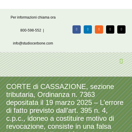
Salta
Per informazioni chiama ora
al
contenuto
800-598-552
|
Facebook
LinkedIn
Rss
X
Email
info@studiocerbone.com
CORTE di CASSAZIONE, sezione
tributaria, Ordinanza n. 7363
depositata il 19 marzo 2025 – L’errore
di fatto previsto dall’art. 395 n. 4,
c.p.c., idoneo a costituire motivo di
revocazione, consiste in una falsa