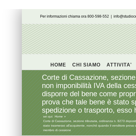
Salta
Per informazioni chiama ora 800-598-552
|
info@studio
al
contenuto
HOME
CHI SIAMO
ATTIVITA’
Corte di Cassazione, sezione t
non imponibilità IVA della ces
disporre del bene come propri
prova che tale bene è stato s
spedizione o trasporto, esso h
sei qui:
Home
Corte di Cassazione, sezione tributaria, ordinanza n. 8273 deposita
stato trasmesso all’acquirente, nonché quando il venditore prova ch
membro di cessione