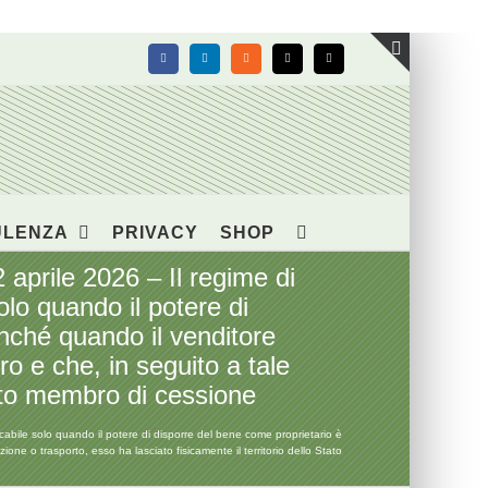
Facebook
LinkedIn
Rss
X
Email
Toggle
area
barra
scorrevol
ULENZA
PRIVACY
SHOP
 aprile 2026 – Il regime di
olo quando il potere di
onché quando il venditore
o e che, in seguito a tale
tato membro di cessione
icabile solo quando il potere di disporre del bene come proprietario è
ne o trasporto, esso ha lasciato fisicamente il territorio dello Stato