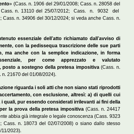
ento
» (Cass. n. 1906 del 29/01/2008; Cass. n. 28058 del
1; Cass. n. 13110 del 25/07/2012; Cass. n. 9032 del
 Cass. n. 34906 del 30/12/2024; si veda anche Cass. n.
tenuto essenziale dell’atto richiamato dall’avviso di
ente, con la pedissequa trascrizione delle sue parti
ivo, ma anche con la semplice indicazione, in forma
ssenziale, per come apprezzato e valutato
i, posto a sostegno della pretesa impositiva
(Cass. n.
. n. 21670 del 01/08/2024).
azione riguarda i soli atti che non siano stati riprodotti
accertamento, con esclusione, altresì: a) di quelli cui
i quali, pur essendo considerati irrilevanti ai fini della
per la prova della pretesa impositiva
(Cass. n. 24417
ibuente abbia già integrale o legale conoscenza (Cass. 9323
5; Cass. n. 18073 del 02/07/2008) o siano dallo stesso
9/11/2023).