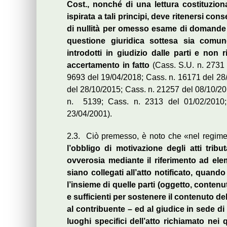
Cost., nonché di una lettura costituziona
ispirata a tali principi, deve ritenersi con
di nullità per omesso esame di domande 
questione giuridica sottesa sia comun
introdotti in giudizio dalle parti e non 
accertamento in fatto
(Cass. S.U. n. 2731 
9693 del 19/04/2018; Cass. n. 16171 del 28
del 28/10/2015; Cass. n. 21257 del 08/10/20
n. 5139; Cass. n. 2313 del 01/02/2010;
23/04/2001).
2.3. Ciò premesso, è noto che «nel regime in
l’obbligo di motivazione degli atti tri
ovverosia mediante il riferimento ad eleme
siano collegati all’atto notificato, quand
l’insieme di quelle parti (oggetto, conten
e sufficienti per sostenere il contenuto d
al contribuente – ed al giudice in sede di
luoghi specifici dell’atto richiamato nei