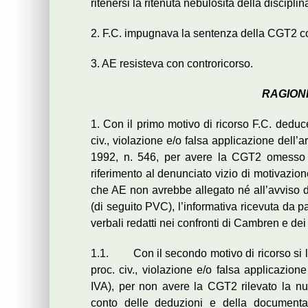
ritenersi la ritenuta nebulosità della disciplin
2. F.C. impugnava la sentenza della CGT2 con
3. AE resisteva con controricorso.
RAGIONI
1. Con il primo motivo di ricorso F.C. deduce
civ., violazione e/o falsa applicazione dell’ar
1992, n. 546, per avere la CGT2 omesso 
riferimento al denunciato vizio di motivazion
che AE non avrebbe allegato né all’avviso d
(di seguito PVC), l’informativa ricevuta da p
verbali redatti nei confronti di Cambren e dei
1.1. Con il secondo motivo di ricorso si lam
proc. civ., violazione e/o falsa applicazion
IVA), per non avere la CGT2 rilevato la nu
conto delle deduzioni e della documentaz