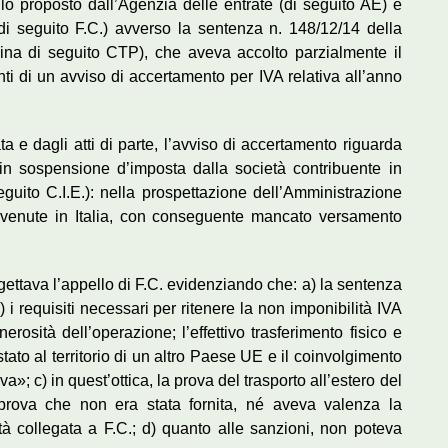
lo proposto dall’Agenzia delle entrate (di seguito AE) e
(di seguito F.C.) avverso la sentenza n. 148/12/14 della
ina di seguito CTP), che aveva accolto parzialmente il
nti di un avviso di accertamento per IVA relativa all’anno
 dagli atti di parte, l’avviso di accertamento riguarda
 in sospensione d’imposta dalla società contribuente in
eguito C.I.E.): nella prospettazione dell’Amministrazione
avvenute in Italia, con conseguente mancato versamento
gettava l’appello di F.C. evidenziando che: a) la sentenza
 i requisiti necessari per ritenere la non imponibilità IVA
erosità dell’operazione; l’effettivo trasferimento fisico e
stato al territorio di un altro Paese UE e il coinvolgimento
a»; c) in quest’ottica, la prova del trasporto all’estero del
 prova che non era stata fornita, né aveva valenza la
età collegata a F.C.; d) quanto alle sanzioni, non poteva