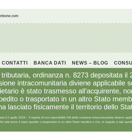
cerbone.com
CONTATTI
BANCA DATI
NEWS – BLOG
CONS
ributaria, ordinanza n. 8273 depositata il 2
sione intracomunitaria diviene applicabile s
etario è stato trasmesso all’acquirente, n
pedito o trasportato in un altro Stato membr
a lasciato fisicamente il territorio dello S
ta il 2 aprile 2026 – Il regime di non imponibilità IVA della cessione intracomunitaria diviene appl
e tale bene è stato spedito o trasportato in un altro Stato membro e che, in seguito a tale spedizio