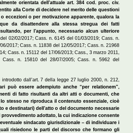
lmente orientata dell’attuale art. 384 cod. proc. civ.
sentito alla Corte di decidere nel merito delle questioni
o eccezioni o per motivazione apparente, qualora la
que da disattendere alla stessa stregua dei fatti
risultando, per l’appunto, necessario alcun ulteriore
del 02/02/2017; Cass. n. 6145 del 01/03/2019; Cass. n.
/06/2017; Cass. n. 11838 del 12/05/2017; Cass. n. 21968
14; Cass. n. 15112 del 17/06/2013; Cass., 3 marzo 2011,
 Cass. n. 15810 del 28/07/2005; Cass. n. 5962 del
trodotto dall’art. 7 della legge 27 luglio 2000, n. 212,
butari può essere adempiuto anche “per relationem”,
nti di fatto risultanti da altri atti o documenti, che
o lo stesso ne riproduca il contenuto essenziale, cioè
uto e destinatari) dell’atto o del documento necessarie
el provvedimento adottato, la cui indicazione consente
 eventuale sindacato giurisdizionale – di individuare i
 quali risiedono le parti del discorso che formano gli