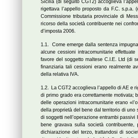
Sicilia (di seguito CGT2) accoglieva l’appel
rigettava l’appello proposto da F.C. s.p.a. 
Commissione tributaria provinciale di Mess
ricorso della società contribuente nei confro
d’imposta 2006.
1.1. Come emerge dalla sentenza impugnata e
alcune cessioni intracomunitarie effettuate
favore del soggetto maltese C.I.E. Ltd (di s
finanziaria tali cessioni erano realmente 
della relativa IVA.
1.2. La CGT2 accoglieva l’appello di AE e ri
di primo grado era correttamente motivata; b)
delle operazioni intracomunitarie erano «l’on
della proprietà del bene dal territorio di uno 
di soggetti nell’operazione entrambi passivi Iv
bene gravava sulla società contribuente,
dichiarazione del terzo, trattandosi di soci