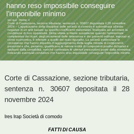
hanno reso impossibile conseguire
l’imponibile minimo
sei qui:
Home
Corte di Cassazione, sezione tributaria, sentenza n. 30607 depositata il 28 novembre
2024 – L’applicazione della disciplina delle società di comodo è subordinata all’esito
negativo di un test basato su specifici coefficienti matematici, finalizzato ad accertare la
condizione di non operatività. Detta ultima si ritiene sussistente quando l’ammontare
complessivo dei ricavi, degli incrementi delle rimanenze e dei proventi ordinari, imputati al
conto economico, è inferiore a quello dei ricavi figurativi. La società evidenziare le
circostanze che hanno impedito il raggiungimento della soglia minima di componenti
presuntivi e che, pertanto, giustificano la minore entità di componenti positivi dichiarati e
risultanti dalla contabilità, nonché contestare le ulteriori presunzioni poste dalla normativa,
indicando eventuali condizioni che hanno reso impossibile conseguire l’imponibile minimo
Corte di Cassazione, sezione tributaria,
sentenza n. 30607 depositata il 28
novembre 2024
Ires Irap Società di comodo
FATTI DI CAUSA