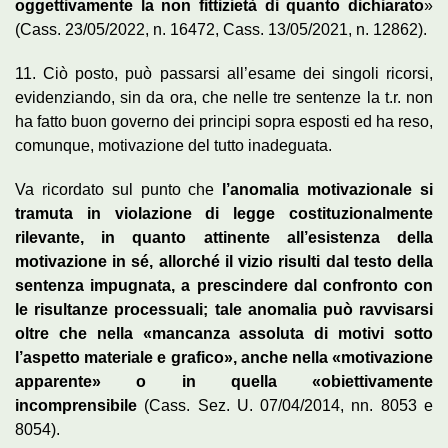
oggettivamente la non fittizietà di quanto dichiarato
»
(Cass. 23/05/2022, n. 16472, Cass. 13/05/2021, n. 12862).
11. Ciò posto, può passarsi all’esame dei singoli ricorsi,
evidenziando, sin da ora, che nelle tre sentenze la t.r. non
ha fatto buon governo dei principi sopra esposti ed ha reso,
comunque, motivazione del tutto inadeguata.
Va ricordato sul punto che
l’anomalia motivazionale si
tramuta in violazione di legge costituzionalmente
rilevante, in quanto attinente all’esistenza della
motivazione in sé, allorché il vizio risulti dal testo della
sentenza impugnata, a prescindere dal confronto con
le risultanze processuali; tale anomalia può ravvisarsi
oltre che nella «mancanza assoluta di motivi sotto
l’aspetto materiale e grafico», anche nella «motivazione
apparente» o in quella «obiettivamente
incomprensibile
(Cass. Sez. U. 07/04/2014, nn. 8053 e
8054).