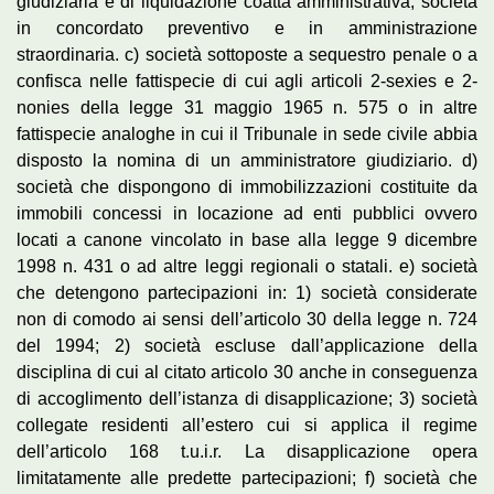
giudiziaria e di liquidazione coatta amministrativa; società
in concordato preventivo e in amministrazione
straordinaria. c) società sottoposte a sequestro penale o a
confisca nelle fattispecie di cui agli articoli 2-sexies e 2-
nonies della legge 31 maggio 1965 n. 575 o in altre
fattispecie analoghe in cui il Tribunale in sede civile abbia
disposto la nomina di un amministratore giudiziario. d)
società che dispongono di immobilizzazioni costituite da
immobili concessi in locazione ad enti pubblici ovvero
locati a canone vincolato in base alla legge 9 dicembre
1998 n. 431 o ad altre leggi regionali o statali. e) società
che detengono partecipazioni in: 1) società considerate
non di comodo ai sensi dell’articolo 30 della legge n. 724
del 1994; 2) società escluse dall’applicazione della
disciplina di cui al citato articolo 30 anche in conseguenza
di accoglimento dell’istanza di disapplicazione; 3) società
collegate residenti all’estero cui si applica il regime
dell’articolo 168 t.u.i.r. La disapplicazione opera
limitatamente alle predette partecipazioni; f) società che