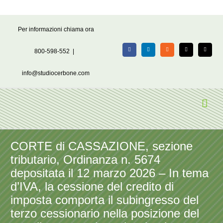
Salta
Per informazioni chiama ora
al
contenuto
800-598-552
|
Facebook
LinkedIn
Rss
X
Email
info@studiocerbone.com
CORTE di CASSAZIONE, sezione
tributario, Ordinanza n. 5674
depositata il 12 marzo 2026 – In tema
d’IVA, la cessione del credito di
imposta comporta il subingresso del
terzo cessionario nella posizione del