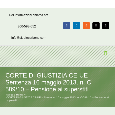
Salta
Per informazioni chiama ora
al
contenuto
800-598-552
|
Facebook
LinkedIn
Rss
X
Email
info@studiocerbone.com
CORTE DI GIUSTIZIA CE-UE –
Sentenza 16 maggio 2013, n. C-
589/10 – Pensione ai superstiti
sei qui:
Home
CORTE DI GIUSTIZIA CE-UE – Sentenza 16 maggio 2013, n. C-589/10 – Pensione ai
superstiti