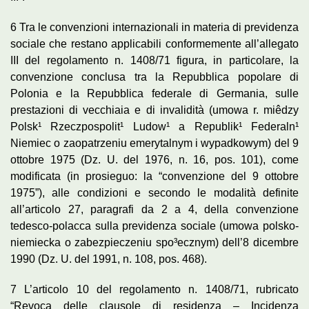
6 Tra le convenzioni internazionali in materia di previdenza
sociale che restano applicabili conformemente all’allegato
III del regolamento n. 1408/71 figura, in particolare, la
convenzione conclusa tra la Repubblica popolare di
Polonia e la Repubblica federale di Germania, sulle
prestazioni di vecchiaia e di invalidità (umowa r. miêdzy
Polsk¹ Rzeczpospolit¹ Ludow¹ a Republik¹ Federaln¹
Niemiec o zaopatrzeniu emerytalnym i wypadkowym) del 9
ottobre 1975 (Dz. U. del 1976, n. 16, pos. 101), come
modificata (in prosieguo: la “convenzione del 9 ottobre
1975”), alle condizioni e secondo le modalità definite
all’articolo 27, paragrafi da 2 a 4, della convenzione
tedesco-polacca sulla previdenza sociale (umowa polsko-
niemiecka o zabezpieczeniu spo³ecznym) dell’8 dicembre
1990 (Dz. U. del 1991, n. 108, pos. 468).
7 L’articolo 10 del regolamento n. 1408/71, rubricato
“Revoca delle clausole di residenza – Incidenza