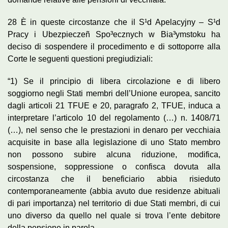
28 È in queste circostanze che il S¹d Apelacyjny – S¹d
Pracy i Ubezpieczeñ Spo³ecznych w Bia³ymstoku ha
deciso di sospendere il procedimento e di sottoporre alla
Corte le seguenti questioni pregiudiziali:
“1) Se il principio di libera circolazione e di libero
soggiorno negli Stati membri dell’Unione europea, sancito
dagli articoli 21 TFUE e 20, paragrafo 2, TFUE, induca a
interpretare l’articolo 10 del regolamento (…) n. 1408/71
(…), nel senso che le prestazioni in denaro per vecchiaia
acquisite in base alla legislazione di uno Stato membro
non possono subire alcuna riduzione, modifica,
sospensione, soppressione o confisca dovuta alla
circostanza che il beneficiario abbia risieduto
contemporaneamente (abbia avuto due residenze abituali
di pari importanza) nel territorio di due Stati membri, di cui
uno diverso da quello nel quale si trova l’ente debitore
della pensione in parola.