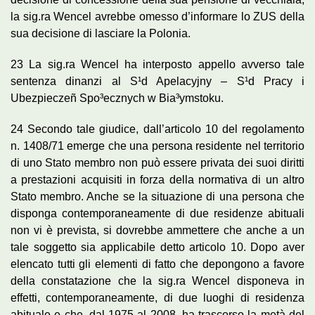
la sig.ra Wencel avrebbe omesso d’informare lo ZUS della
sua decisione di lasciare la Polonia.
23 La sig.ra Wencel ha interposto appello avverso tale
sentenza dinanzi al S¹d Apelacyjny – S¹d Pracy i
Ubezpieczeñ Spo³ecznych w Bia³ymstoku.
24 Secondo tale giudice, dall’articolo 10 del regolamento
n. 1408/71 emerge che una persona residente nel territorio
di uno Stato membro non può essere privata dei suoi diritti
a prestazioni acquisiti in forza della normativa di un altro
Stato membro. Anche se la situazione di una persona che
disponga contemporaneamente di due residenze abituali
non vi è prevista, si dovrebbe ammettere che anche a un
tale soggetto sia applicabile detto articolo 10. Dopo aver
elencato tutti gli elementi di fatto che depongono a favore
della constatazione che la sig.ra Wencel disponeva in
effetti, contemporaneamente, di due luoghi di residenza
abituale e che, dal 1975 al 2008, ha trascorso la metà del