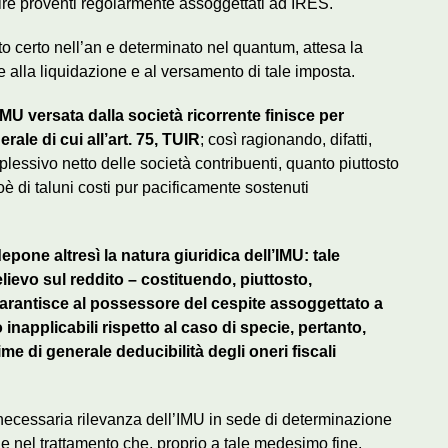
uire proventi regolarmente assoggettati ad IRES.
sto certo nell’an e determinato nel quantum, attesa la
e alla liquidazione e al versamento di tale imposta.
IMU versata dalla società ricorrente finisce per
rale di cui all’art. 75, TUIR
; così ragionando, difatti,
plessivo netto delle società contribuenti, quanto piuttosto
oè di taluni costi pur pacificamente sostenuti
epone altresì la natura giuridica dell’IMU: tale
ievo sul reddito – costituendo, piuttosto,
garantisce al possessore del cespite assoggettato a
o inapplicabili rispetto al caso di specie, pertanto,
me di generale deducibilità degli oneri fiscali
 necessaria rilevanza dell’IMU in sede di determinazione
e nel trattamento che, proprio a tale medesimo fine,