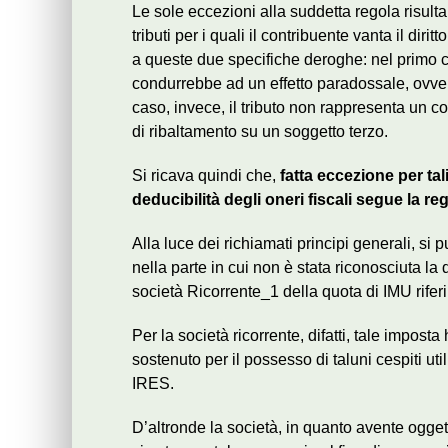
Le sole eccezioni alla suddetta regola risulta
tributi per i quali il contribuente vanta il dirit
a queste due specifiche deroghe: nel primo ca
condurrebbe ad un effetto paradossale, ovve
caso, invece, il tributo non rappresenta un co
di ribaltamento su un soggetto terzo.
Si ricava quindi che,
fatta eccezione per tal
deducibilità degli oneri fiscali segue la re
Alla luce dei richiamati principi generali, si 
nella parte in cui non è stata riconosciuta l
società Ricorrente_1 della quota di IMU riferib
Per la società ricorrente, difatti, tale impost
sostenuto per il possesso di taluni cespiti utili
IRES.
D’altronde la società, in quanto avente ogge