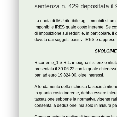
sentenza n. 429 depositata il
La quota di IMU riferibile agli immobili stru
imponibile IRES quale costo inerente. Se così
di imposizione sui redditi e, in particolare, il
dovuta dai soggetti passivi IRES è rappresen
SVOLGIME
Ricorrente_1 S.R.L. impugna il silenzio rifiu
presentata il 30.06.22 con la quale chiedeva
pari ad euro 19.824,00, oltre interessi.
A fondamento della richiesta la società ritien
in quanto costo inerente, debba essere inter
tassazione sebbene la normativa vigente ratio
consenta la deduzione, ma solo in misura par
Come principale motivo di impugnazione la soc