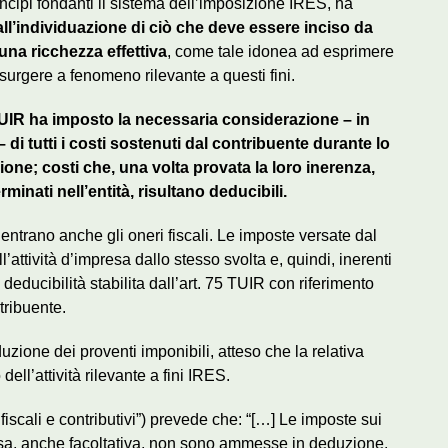
principi fondanti il sistema dell’imposizione IRES, ha
all’individuazione di ciò che deve essere inciso da
una ricchezza effettiva
, come tale idonea ad esprimere
ssurgere a fenomeno rilevante a questi fini.
, TUIR ha imposto la necessaria considerazione – in
i tutti i costi sostenuti dal contribuente durante lo
ione; costi che, una volta provata la loro inerenza,
minati nell’entità, risultano deducibili.
 rientrano anche gli oneri fiscali. Le imposte versate dal
attività d’impresa dallo stesso svolta e, quindi, inerenti
educibilità stabilita dall’art. 75 TUIR con riferimento
tribuente.
oduzione dei proventi imponibili, atteso che la relativa
ell’attività rilevante a fini IRES.
i fiscali e contributivi”) prevede che: “[…] Le imposte sui
ivalsa, anche facoltativa, non sono ammesse in deduzione.