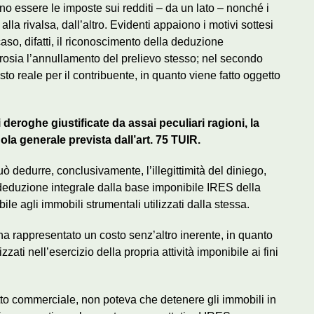
no essere le imposte sui redditi – da un lato – nonché i
to alla rivalsa, dall’altro. Evidenti appaiono i motivi sottesi
so, difatti, il riconoscimento della deduzione
rosia l’annullamento del prelievo stesso; nel secondo
sto reale per il contribuente, in quanto viene fatto oggetto
i deroghe giustificate da assai peculiari ragioni, la
gola generale prevista dall’art. 75 TUIR.
può dedurre, conclusivamente, l’illegittimità del diniego,
a deduzione integrale dalla base imponibile IRES della
ile agli immobili strumentali utilizzati dalla stessa.
a ha rappresentato un costo senz’altro inerente, in quanto
zzati nell’esercizio della propria attività imponibile ai fini
tto commerciale, non poteva che detenere gli immobili in