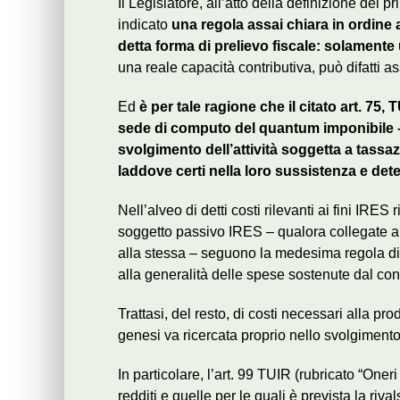
Il Legislatore, all’atto della definizione dei 
indicato
una regola assai chiara in ordine 
detta forma di prelievo fiscale: solamente 
una reale capacità contributiva, può difatti a
Ed
è per tale ragione che il citato art. 75
sede di computo del quantum imponibile – d
svolgimento dell’attività soggetta a tassaz
laddove certi nella loro sussistenza e deter
Nell’alveo di detti costi rilevanti ai fini IRES
soggetto passivo IRES – qualora collegate all’
alla stessa – seguono la medesima regola di d
alla generalità delle spese sostenute dal con
Trattasi, del resto, di costi necessari alla pr
genesi va ricercata proprio nello svolgimento d
In particolare, l’art. 99 TUIR (rubricato “Oner
redditi e quelle per le quali è prevista la r