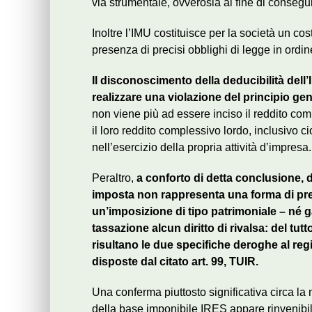
via strumentale, ovverosia al fine di conseg
Inoltre l’IMU costituisce per la società un co
presenza di precisi obblighi di legge in ordin
Il disconoscimento della deducibilità dell’
realizzare una violazione del principio gene
non viene più ad essere inciso il reddito com
il loro reddito complessivo lordo, inclusivo ci
nell’esercizio della propria attività d’impresa.
Peraltro,
a conforto di detta conclusione, d
imposta non rappresenta una forma di prel
un’imposizione di tipo patrimoniale – né 
tassazione alcun diritto di rivalsa: del tutt
risultano le due specifiche deroghe al regi
disposte dal citato art. 99, TUIR.
Una conferma piuttosto significativa circa la
della base imponibile IRES appare rinvenibil