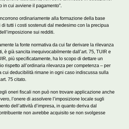
io in cui avviene il pagamento”.
 concorrono ordinariamente alla formazione della base
 di tutti i costi sostenuti dal medesimo con la precipua
 dell’imposizione sui redditi.
amente la fonte normativa da cui far derivare la rilevanza
tti, è già sancita inequivocabilmente dall’art. 75, TUIR e
 TUIR, più specificatamente, ha lo scopo di dettare un
io rispetto all’ordinaria rilevanza per competenza – per
 la cui deducibilità rimane in ogni caso indiscussa sulla
rt. 75 citato.
degli oneri fiscali non può non trovare applicazione anche
vero, l’onere di assolvere l’imposizione locale sugli
ento dell’attività d’impresa, in quanto deriva dal
 contribuente non avrebbe acquisito se non svolgesse