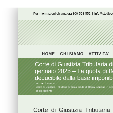
Salta
Per informazioni chiama ora 800-598-552
|
info@studio
al
contenuto
HOME
CHI SIAMO
ATTIVITA’
Corte di Giustizia Tributaria 
gennaio 2025 – La quota di IM
deducibile dalla base imponib
sei qui:
Home
Corte di Giustizia Tributaria di primo grado di Roma, sezione 7, se
costo inerente
Corte di Giustizia Tributari