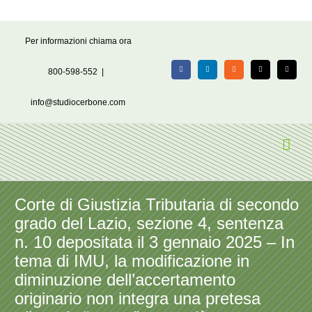
Salta
Per informazioni chiama ora
al
contenuto
800-598-552
|
Facebook
LinkedIn
Rss
X
Email
info@studiocerbone.com
Corte di Giustizia Tributaria di secondo
grado del Lazio, sezione 4, sentenza
n. 10 depositata il 3 gennaio 2025 – In
tema di IMU, la modificazione in
diminuzione dell’accertamento
originario non integra una pretesa