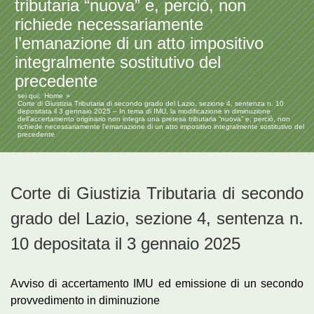
tributaria “nuova” e, perciò, non
richiede necessariamente
l’emanazione di un atto impositivo
integralmente sostitutivo del
precedente
sei qui:
Home
Corte di Giustizia Tributaria di secondo grado del Lazio, sezione 4, sentenza n. 10
depositata il 3 gennaio 2025 – In tema di IMU, la modificazione in diminuzione
dell’accertamento originario non integra una pretesa tributaria “nuova” e, perciò, non
richiede necessariamente l’emanazione di un atto impositivo integralmente sostitutivo del
precedente
Corte di Giustizia Tributaria di secondo
grado del Lazio, sezione 4, sentenza n.
10 depositata il 3 gennaio 2025
Avviso di accertamento IMU ed emissione di un secondo
provvedimento in diminuzione