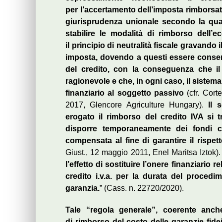
per l’accertamento dell’imposta rimborsat
giurisprudenza unionale secondo la qual
stabilire le modalità di rimborso dell’
il principio di neutralità fiscale gravando 
imposta, dovendo a questi essere consenti
del credito, con la conseguenza che il
ragionevole e che, in ogni caso, il sistem
finanziario al soggetto passivo
(cfr. Cort
2017, Glencore Agriculture Hungary).
Il 
erogato il rimborso del credito IVA si
disporre temporaneamente dei fondi co
compensata al fine di garantire il rispett
Giust., 12 maggio 2011, Enel Maritsa Iztok). I
l’effetto di sostituire l’onere finanziario 
credito i.v.a. per la durata del procedi
garanzia.
” (Cass. n. 22720/2020).
Tale “regola generale”, coerente anche
di rimborso del costo delle garanzie fidei