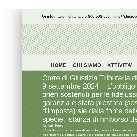
Salta
Per informazioni chiama ora 800-598-552
|
info@studio
al
contenuto
HOME
CHI SIAMO
ATTIVITA’
Corte di Giustizia Tributaria 
9 settembre 2024 – L’obbligo 
oneri sostenuti per le fideius
garanzia è stata prestata (so
d’imposta) sia dalla fonte del
specie, istanza di rimborso de
sei qui:
Home
Corte di Giustizia Tributaria di secondo grado del Lazio, sezione n
fideiussioni ha portata generale e prescinde sia dalla ragione per 