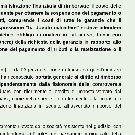
inistrazione finanziaria di rimborsare il costo delle
ribuente per ottenere la sospensione del pagamento o
buti, comprende i costi di tutte le
garanzie che il
espressione “ha dovuto richiedere” si deve intendere
otetico obbligo normativo in tal senso, bensì con
nere) della richiesta della garanzia in rapporto allo
ne del pagamento di tributi o la rateizzazione o il
o […] dall’Agenzia, si pone in linea con quest’indirizzo
 ha riconosciuto
portata generale al diritto al rimborso
dipendentemente dalla fisionomia della controversia
uarsi con riferimento al credito d’ imposta vantato dal
arsi, come nella specie, con riferimento alla imposta o
ione finanziaria in seguito all’avvenuto rimborso del
amente rilevato dalla società resistente nel giudizio, con
 intendersi: a) l’ipotesi del passaggio in giudicato della