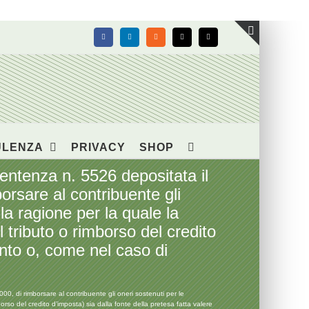
Facebook
LinkedIn
Rss
X
Email
Toggle
area
barra
scorrevol
ULENZA
PRIVACY
SHOP
sentenza n. 5526 depositata il
orsare al contribuente gli
la ragione per la quale la
tributo o rimborso del credito
mento o, come nel caso di
0, di rimborsare al contribuente gli oneri sostenuti per le
rso del credito d’imposta) sia dalla fonte della pretesa fatta valere