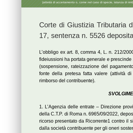
(attività di accertamento o, come nel caso di specie, istanza di rim
Corte di Giustizia Tributaria
17, sentenza n. 5526 deposita
L’obbligo ex art. 8, comma 4, L. n. 212/2000
fideiussioni ha portata generale e prescinde 
(sospensione, rateizzazione del pagamento 
fonte della pretesa fatta valere (attività
rimborso del contribuente).
SVOLGIM
1. L’Agenzia delle entrate – Direzione pro
della C.T.P. di Roma n. 6965/09/2022, deposit
ricorso presentato da Ricorrente1 contro il s
dalla società contribuente per gli oneri soste