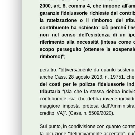
2000, art. 8, comma 4, che impone all’amm
garanzie fideiussorie richieste dal cont
la rateizzazione o il rimborso dei tri
contribuente ha richiesto: ciò perché l’
non nel senso dell’esistenza di un ip
riferimento alla necessità (intesa come o
scopo perseguito (ottenere la sospensio
rimborso)
“;
peraltro, “[d]iversamente da quanto sostenut
anche Cass. 28 agosto 2013, n. 19751, che
dei costi per le polizze fideiussorie in
tributaria
“(sia che la stessa debba individ
contribuente, sia che debba invece individu
maggiore imposta pretesa dall’Amministraz
credito IVA)”. (Cass. n. 5509/2020).
Sul punto, in condivisione con quanto corrett
la locuzione “definitivamente accertato”, può