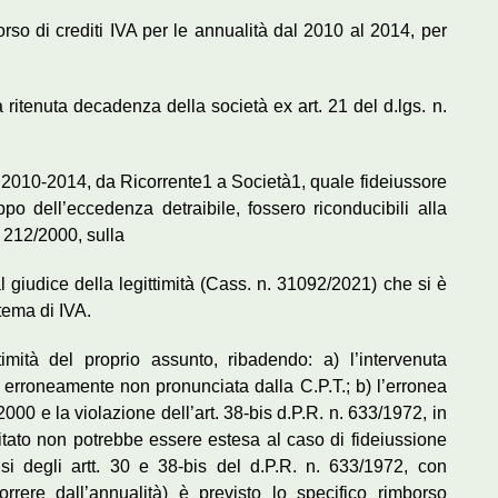
orso di crediti IVA per le annualità dal 2010 al 2014, per
a ritenuta decadenza della società ex art. 21 del d.lgs. n.
 2010-2014, da Ricorrente1 a Società1, quale fideiussore
o dell’eccedenza detraibile, fossero riconducibili alla
n. 212/2000, sulla
l giudice della legittimità (Cass. n. 31092/2021) che si è
tema di IVA.
ittimità del proprio assunto, ribadendo: a) l’intervenuta
 erroneamente non pronunciata dalla C.P.T.; b) l’erronea
2000 e la violazione dell’art. 38-bis d.P.R. n. 633/1972, in
 citato non potrebbe essere estesa al caso di fideiussione
nsi degli artt. 30 e 38-bis del d.P.R. n. 633/1972, con
orrere dall’annualità) è previsto lo specifico rimborso