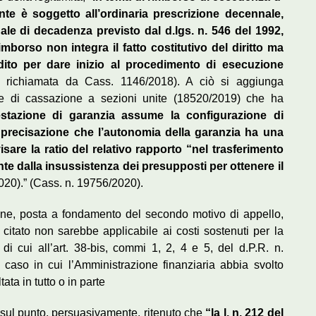
ente è soggetto all’ordinaria prescrizione decennale,
ale di decadenza previsto dal d.lgs. n. 546 del 1992,
imborso non integra il fatto costitutivo del diritto ma
edito per dare inizio al procedimento di esecuzione
 richiamata da Cass. 1146/2018). A ciò si aggiunga
e di cassazione a sezioni unite (18520/2019) che ha
estazione di garanzia assume la configurazione di
 precisazione che l’autonomia della garanzia ha una
sare la ratio del relativo rapporto “nel trasferimento
nte dalla insussistenza dei presupposti per ottenere il
020).” (Cass. n. 19756/2020).
ne, posta a fondamento del secondo motivo di appello,
8 citato non sarebbe applicabile ai costi sostenuti per la
i di cui all’art. 38-bis, commi 1, 2, 4 e 5, del d.P.R. n.
 caso in cui l’Amministrazione finanziaria abbia svolto
tata in tutto o in parte
 ha, sul punto, persuasivamente, ritenuto che
“la l. n. 212 del