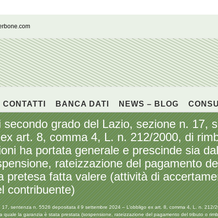
cerbone.com
CONTATTI
BANCA DATI
NEWS – BLOG
CONS
di secondo grado del Lazio, sezione n. 17, 
ex art. 8, comma 4, L. n. 212/2000, di rimb
sioni ha portata generale e prescinde sia dal
spensione, rateizzazione del pagamento del 
la pretesa fatta valere (attività di accerta
l contribuente)
. 17, sentenza n. 5526 depositata il 9 settembre 2024 – L’obbligo ex art. 8, comma 4, L. n. 212/200
la quale la garanzia è stata prestata (sospensione, rateizzazione del pagamento del tributo o rimbo