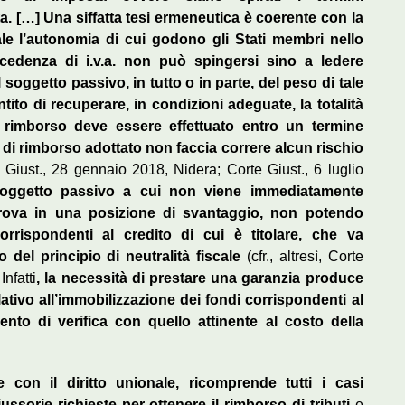
a. […] Una siffatta tesi ermeneutica è coerente con la
e l’autonomia di cui godono gli Stati membri nello
eccedenza di i.v.a. non può spingersi sino a ledere
il soggetto passivo, in tutto o in parte, del peso di tale
to di recuperare, in condizioni adeguate, la totalità
 rimborso deve essere effettuato entro un termine
a di rimborso adottato non faccia correre alcun rischio
e Giust., 28 gennaio 2018, Nidera; Corte Giust., 6 luglio
soggetto passivo a cui non viene immediatamente
 trova in una posizione di svantaggio, non potendo
rrispondenti al credito di cui è titolare, che va
o del principio di neutralità fiscale
(cfr., altresì, Corte
nfatti
, la necessità di prestare una garanzia produce
relativo all’immobilizzazione dei fondi corrispondenti al
mento di verifica con quello attinente al costo della
 con il diritto unionale, ricomprende tutti i casi
ussorie richieste per ottenere il rimborso di tributi
e