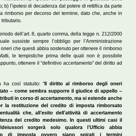
 b) l’ipotesi di decadenza dal potere di rettifica da parte
o a rimborso per decorso del termine, dato che, anche in
 tributario.
eriodo dell’art. 8, quarto comma, della legge n. 212/2000
ale sussiste sempre l’obbligo per l’Amministrazione
i oneri che questi abbia sostenuto per ottenere il rimborso
fatti, le tempistiche prima delle quali non è possibile
ppunto, ottenere il “definitivo accertamento” del diritto ad
à ha così statuito: “
Il diritto al rimborso degli oneri
tato – come sembra supporre il giudice di appello –
 tributi in corso di accertamento, ma si estende anche
per la restituzione del credito di imposta rimborsato
entualità che, all’esito dell’attività di accertamento
stenza del credito medesimo. In questi ultimi casi il
 fideiussori sorgerà solo qualora l’Ufficio abbia
ito di imposta ovvero siano spirati i termini