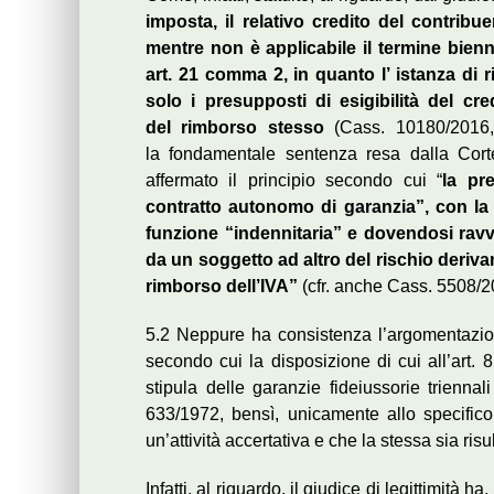
imposta, il relativo credito del contribu
mentre non è applicabile il termine bienn
art. 21 comma 2, in quanto l’ istanza di r
solo i presupposti di esigibilità del cr
del rimborso stesso
(Cass. 10180/2016,
la fondamentale sentenza resa dalla Cort
affermato il principio secondo cui “
la pr
contratto autonomo di garanzia”, con la
funzione “indennitaria” e dovendosi ravvi
da un soggetto ad altro del rischio deriva
rimborso dell’IVA”
(cfr. anche Cass. 5508/2
5.2 Neppure ha consistenza l’argomentazio
secondo cui la disposizione di cui all’art. 
stipula delle garanzie fideiussorie triennal
633/1972, bensì, unicamente allo specifico
un’attività accertativa e che la stessa sia risul
Infatti, al riguardo, il giudice di legittimità