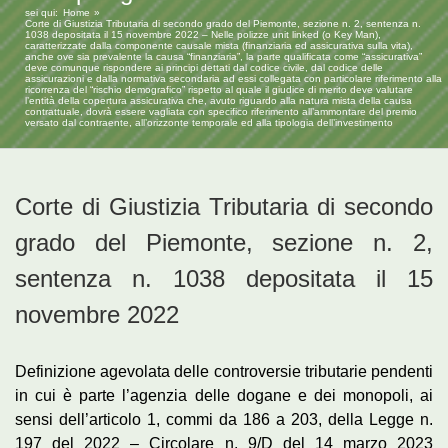
sei qui:
Home
Corte di Giustizia Tributaria di secondo grado del Piemonte, sezione n. 2, sentenza n.
1038 depositata il 15 novembre 2022 – Nelle polizze unit linked (o Key Man),
caratterizzate dalla componente causale mista (finanziaria ed assicurativa sulla vita),
anche ove sia prevalente la causa “finanziaria”, la parte qualificata come “assicurativa”
deve comunque rispondere ai principi dettati dal codice civile, dal codice delle
assicurazioni e dalla normativa secondaria ad essi collegata con particolare riferimento alla
ricorrenza del “rischio demografico” rispetto al quale il giudice di merito deve valutare
l’entità della copertura assicurativa che, avuto riguardo alla natura mista della causa
contrattuale, dovrà essere vagliata con specifico riferimento all’ammontare del premio
versato dal contraente, all’orizzonte temporale ed alla tipologia dell’investimento
Corte di Giustizia Tributaria di secondo
grado del Piemonte, sezione n. 2,
sentenza n. 1038 depositata il 15
novembre 2022
Definizione agevolata delle controversie tributarie pendenti
in cui è parte l’agenzia delle dogane e dei monopoli, ai
sensi dell’articolo 1, commi da 186 a 203, della Legge n.
197 del 2022 – Circolare n. 9/D del 14 marzo 2023