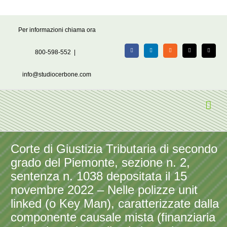
Salta
Per informazioni chiama ora
al
contenuto
800-598-552
|
Facebook
LinkedIn
Rss
X
Email
info@studiocerbone.com
Corte di Giustizia Tributaria di secondo
grado del Piemonte, sezione n. 2,
sentenza n. 1038 depositata il 15
novembre 2022 – Nelle polizze unit
linked (o Key Man), caratterizzate dalla
componente causale mista (finanziaria