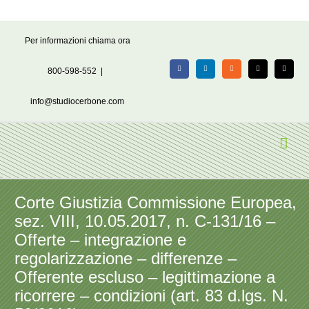
Salta
Per informazioni chiama ora
al
contenuto
800-598-552
|
Facebook
LinkedIn
Rss
X
Email
info@studiocerbone.com
Corte Giustizia Commissione Europea,
sez. VIII, 10.05.2017, n. C-131/16 –
Offerte – integrazione e
regolarizzazione – differenze –
Offerente escluso – legittimazione a
ricorrere – condizioni (art. 83 d.lgs. N.