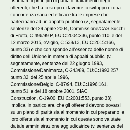
rispettare il principio di parità di trattamento degli
offerenti, che ha lo scopo di favorire lo sviluppo di una
concorrenza sana ed efficace tra le imprese che
partecipano ad un appalto pubblico (v., segnatamente,
sentenze del 29 aprile 2004, Commissione/CAS Succhi
di Frutta, C‑496/99 P, EU:C:2004:236, punto 110, e del
12 marzo 2015, eVigilo, C‑538/13, EU:C:2015:166,
punto 33) e che corrisponde all’essenza delle norme di
diritto dell’Unione in materia di appalti pubblici (v.,
segnatamente, sentenze del 22 giugno 1993,
Commissione/Danimarca, C‑243/89, EU:C:1993:257,
punto 33; del 25 aprile 1996,
Commissione/Belgio, C‑87/94, EU:C:1996:161,
punto 51, e del 18 ottobre 2001, SIAC
Construction, C‑19/00, EU:C:2001:553, punto 33),
implica, in particolare, che gli offerenti devono trovarsi
su un piano di parità sia al momento in cui preparano le
loro offerte sia al momento in cui queste sono valutate
da tale amministrazione aggiudicatrice (v. sentenze del