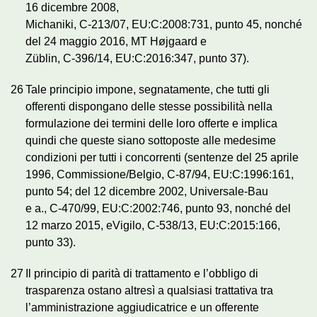
16 dicembre 2008,
Michaniki, C‑213/07, EU:C:2008:731, punto 45, nonché
del 24 maggio 2016, MT Højgaard e
Züblin, C‑396/14, EU:C:2016:347, punto 37).
26
Tale principio impone, segnatamente, che tutti gli
offerenti dispongano delle stesse possibilità nella
formulazione dei termini delle loro offerte e implica
quindi che queste siano sottoposte alle medesime
condizioni per tutti i concorrenti (sentenze del 25 aprile
1996, Commissione/Belgio, C‑87/94, EU:C:1996:161,
punto 54; del 12 dicembre 2002, Universale-Bau
e a., C‑470/99, EU:C:2002:746, punto 93, nonché del
12 marzo 2015, eVigilo, C‑538/13, EU:C:2015:166,
punto 33).
27
Il principio di parità di trattamento e l’obbligo di
trasparenza ostano altresì a qualsiasi trattativa tra
l’amministrazione aggiudicatrice e un offerente