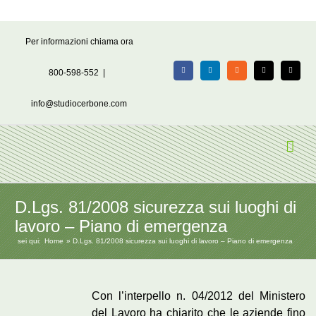
Salta
Per informazioni chiama ora
al
contenuto
800-598-552
|
Facebook
LinkedIn
Rss
X
Email
info@studiocerbone.com
D.Lgs. 81/2008 sicurezza sui luoghi di
lavoro – Piano di emergenza
sei qui:
Home
D.Lgs. 81/2008 sicurezza sui luoghi di lavoro – Piano di emergenza
Con l’interpello n. 04/2012 del Ministero
del Lavoro ha chiarito che le aziende fino