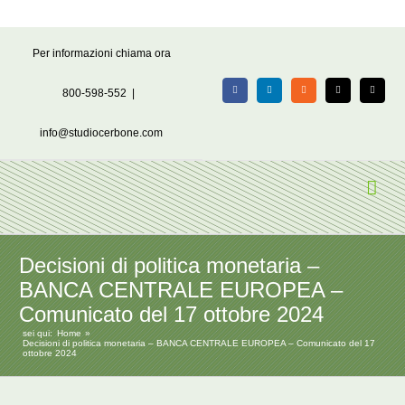
Salta
Per informazioni chiama ora
al
contenuto
800-598-552
|
Facebook
LinkedIn
Rss
X
Email
info@studiocerbone.com
Decisioni di politica monetaria –
BANCA CENTRALE EUROPEA –
Comunicato del 17 ottobre 2024
sei qui:
Home
Decisioni di politica monetaria – BANCA CENTRALE EUROPEA – Comunicato del 17
ottobre 2024