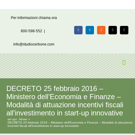
Salta
Per informazioni chiama ora
al
contenuto
800-598-552
|
Facebook
LinkedIn
Rss
X
Email
info@studiocerbone.com
DECRETO 25 febbraio 2016 –
Ministero dell’Economia e Finanze –
Modalità di attuazione incentivi fiscali
all’investimento in start-up innovative
sei qui:
Home
DECRETO 25 febbraio 2016 – Ministero dell’Economia e Finanze – Modalità di attuazione
incentivi fiscali all’investimento in start-up innovative