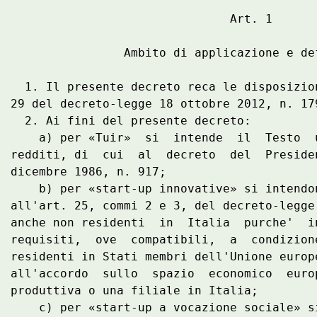
                               Art. 1 

                Ambito di applicazione e def
  1. Il presente decreto reca le disposizio
29 del decreto-legge 18 ottobre 2012, n. 179
  2. Ai fini del presente decreto: 

    a) per «Tuir»  si  intende  il  Testo  
redditi, di  cui  al  decreto  del  Preside
dicembre 1986, n. 917; 

    b) per «start-up innovative» si intendo
all'art. 25, commi 2 e 3, del decreto-legge
anche non residenti  in  Italia  purche'  i
requisiti,  ove  compatibili,  a  condizion
residenti in Stati membri dell'Unione europ
all'accordo  sullo  spazio  economico  euro
produttiva o una filiale in Italia; 

    c) per «start-up a vocazione sociale» s