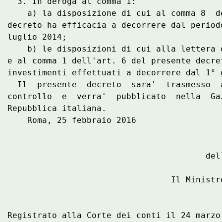
  3. In deroga al comma 1: 

    a) la disposizione di cui al comma 8  d
decreto ha efficacia a decorrere dal period
luglio 2014; 

    b) le disposizioni di cui alla lettera 
e al comma 1 dell'art. 6 del presente decre
investimenti effettuati a decorrere dal 1° g
  Il  presente  decreto  sara'  trasmesso  
controllo  e  verra'  pubblicato  nella  Ga
Repubblica italiana. 

    Roma, 25 febbraio 2016 

                                           
                                        del
                                           
                                 Il Ministr
                                            
Registrato alla Corte dei conti il 24 marzo 