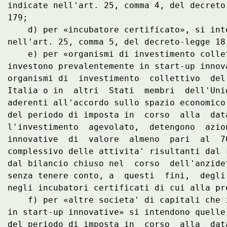
indicate nell'art. 25, comma 4, del decreto
179; 

    d) per «incubatore certificato», si int
nell'art. 25, comma 5, del decreto-legge 18
    e) per «organismi di investimento colle
investono prevalentemente in start-up innov
organismi di  investimento  collettivo  del
Italia o in  altri  Stati  membri  dell'Uni
aderenti all'accordo sullo spazio economico
del periodo di imposta in  corso  alla  dat
l'investimento  agevolato,  detengono  azio
innovative  di  valore  almeno  pari  al  7
complessivo delle attivita' risultanti dal 
dal bilancio chiuso nel  corso  dell'anzide
senza tenere conto, a  questi  fini,  degli
negli incubatori certificati di cui alla pr
    f) per «altre societa' di capitali che 
in start-up innovative» si intendono quelle
del periodo di imposta in  corso  alla  dat