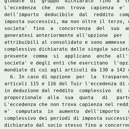
globale  di  gruppo  dichiarato  fino  a  c
L'eccedenza  che  non  trova  capienza  e' 
dell'importo  deducibile  dal  reddito  com
imposta successivi, ma non oltre il terzo, 
societa'  fino  a  concorrenza  del  suo  a
generatesi anteriormente all'opzione  per  
attribuibili al consolidato e sono ammesse 
complessivo dichiarato delle singole societ
presente  comma  si  applicano  anche  all'
societa' e degli enti che esercitano  l'opz
mondiale di cui agli articoli da 130 a 142 d
  6. In caso di opzione  per  la  trasparen
articoli 115 e 116 del Tuir l'eccedenza di 
in deduzione dal reddito  complessivo  di  
proporzionale  alla  sua  quota   di   part
L'eccedenza che non trova capienza nel redd
e'  computata  in  aumento  dell'importo   
complessivo dei periodi di imposta successi
dichiarato dal socio stesso fino a concorre