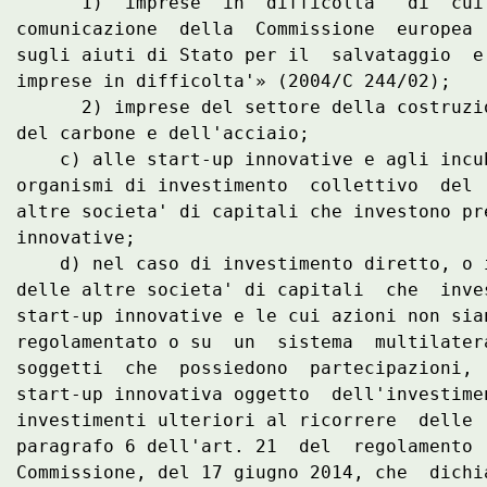
      1)  imprese  in  difficolta'  di  cui
comunicazione  della  Commissione  europea 
sugli aiuti di Stato per il  salvataggio  e
imprese in difficolta'» (2004/C 244/02); 

      2) imprese del settore della costruzi
del carbone e dell'acciaio; 

    c) alle start-up innovative e agli incu
organismi di investimento  collettivo  del 
altre societa' di capitali che investono pr
innovative; 

    d) nel caso di investimento diretto, o 
delle altre societa' di capitali  che  inve
start-up innovative e le cui azioni non sia
regolamentato o su  un  sistema  multilater
soggetti  che  possiedono  partecipazioni, 
start-up innovativa oggetto  dell'investime
investimenti ulteriori al ricorrere  delle 
paragrafo 6 dell'art. 21  del  regolamento 
Commissione, del 17 giugno 2014, che  dichi