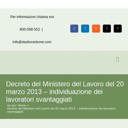
Salta
Per informazioni chiama ora
al
contenuto
800-598-552
|
Facebook
LinkedIn
Rss
X
Email
info@studiocerbone.com
Decreto del Ministero del Lavoro del 20
marzo 2013 – individuazione dei
lavoratori svantaggiati
sei qui:
Home
Decreto del Ministero del Lavoro del 20 marzo 2013 – individuazione dei lavoratori
svantaggiati