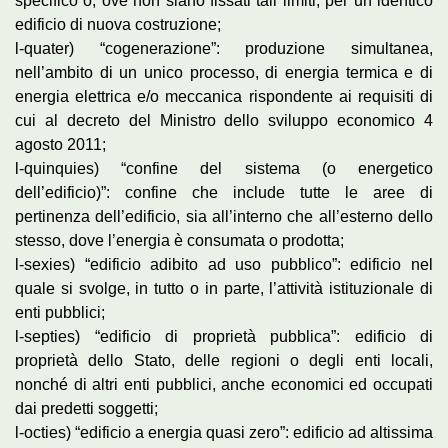
specifico o, ove non siano fissati tali limiti, per un identico
edificio di nuova costruzione;
l-quater) “cogenerazione”: produzione simultanea,
nell’ambito di un unico processo, di energia termica e di
energia elettrica e/o meccanica rispondente ai requisiti di
cui al decreto del Ministro dello sviluppo economico 4
agosto 2011;
l-quinquies) “confine del sistema (o energetico
dell’edificio)”: confine che include tutte le aree di
pertinenza dell’edificio, sia all’interno che all’esterno dello
stesso, dove l’energia è consumata o prodotta;
l-sexies) “edificio adibito ad uso pubblico”: edificio nel
quale si svolge, in tutto o in parte, l’attività istituzionale di
enti pubblici;
l-septies) “edificio di proprietà pubblica”: edificio di
proprietà dello Stato, delle regioni o degli enti locali,
nonché di altri enti pubblici, anche economici ed occupati
dai predetti soggetti;
l-octies) “edificio a energia quasi zero”: edificio ad altissima