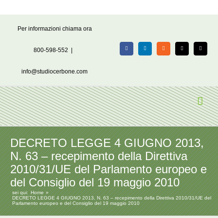
Salta
Per informazioni chiama ora
al
contenuto
800-598-552
|
Facebook
LinkedIn
Rss
X
Email
info@studiocerbone.com
DECRETO LEGGE 4 GIUGNO 2013,
N. 63 – recepimento della Direttiva
2010/31/UE del Parlamento europeo e
del Consiglio del 19 maggio 2010
sei qui:
Home
DECRETO LEGGE 4 GIUGNO 2013, N. 63 – recepimento della Direttiva 2010/31/UE del
Parlamento europeo e del Consiglio del 19 maggio 2010