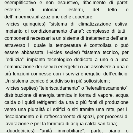
esemplificativo e non esaustivo, rifacimento di pareti
esterne, di intonaci esterni, del tetto o
dell’impermeabilizzazione delle coperture;
l-vicies quinquies) “sistema di climatizzazione estiva,
impianto di condizionamento d’aria”: complesso di tutti i
componenti necessari a un sistema di trattamento dell’aria,
attraverso il quale la temperatura è controllata o può
essere abbassata; l-vicies sexies) “sistema tecnico, per
l’edilizia”: impianto tecnologico dedicato a uno o a una
combinazione dei servizi energetici o ad assolvere a una o
più funzioni connesse con i servizi energetici dell’edificio.
Un sistema tecnico è suddiviso in più sottosistemi;
l-vicies septies) “teleriscaldamento” o “teleraffrescamento”:
distribuzione di energia termica in forma di vapore, acqua
calda o liquidi refrigerati da una o più fonti di produzione
verso una pluralità di edifici o siti tramite una rete, per il
riscaldamento o il raffrescamento di spazi, per processi di
lavorazione e per la fornitura di acqua calda sanitaria;
l-duodetricies) “unità immobiliare”: parte, piano o