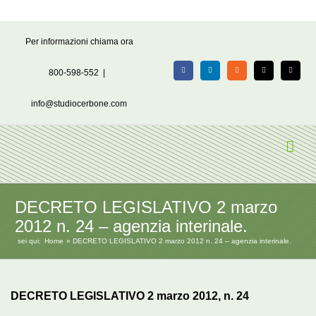
Salta
Per informazioni chiama ora
al
contenuto
800-598-552
|
Facebook
LinkedIn
Rss
X
Email
info@studiocerbone.com
DECRETO LEGISLATIVO 2 marzo
2012 n. 24 – agenzia interinale.
sei qui:
Home
DECRETO LEGISLATIVO 2 marzo 2012 n. 24 – agenzia interinale.
DECRETO LEGISLATIVO 2 marzo 2012, n. 24