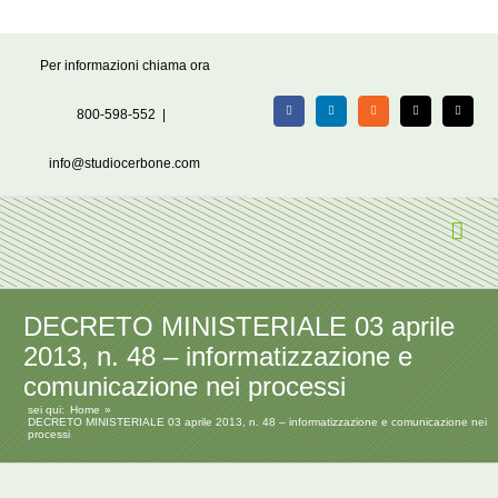
Salta
Per informazioni chiama ora
al
contenuto
800-598-552
|
Facebook
LinkedIn
Rss
X
Email
info@studiocerbone.com
DECRETO MINISTERIALE 03 aprile
2013, n. 48 – informatizzazione e
comunicazione nei processi
sei qui:
Home
DECRETO MINISTERIALE 03 aprile 2013, n. 48 – informatizzazione e comunicazione nei
processi