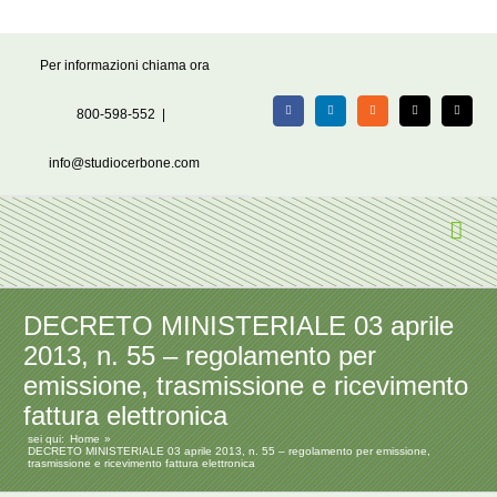
Salta
Per informazioni chiama ora
al
contenuto
800-598-552
|
Facebook
LinkedIn
Rss
X
Email
info@studiocerbone.com
DECRETO MINISTERIALE 03 aprile
2013, n. 55 – regolamento per
emissione, trasmissione e ricevimento
fattura elettronica
sei qui:
Home
DECRETO MINISTERIALE 03 aprile 2013, n. 55 – regolamento per emissione,
trasmissione e ricevimento fattura elettronica