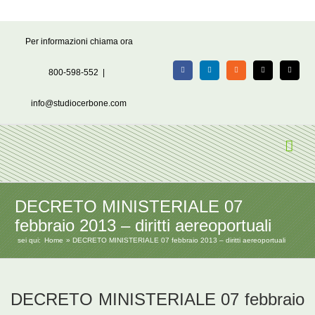
Salta
Per informazioni chiama ora
al
contenuto
800-598-552
|
Facebook
LinkedIn
Rss
X
Email
info@studiocerbone.com
DECRETO MINISTERIALE 07
febbraio 2013 – diritti aereoportuali
sei qui:
Home
DECRETO MINISTERIALE 07 febbraio 2013 – diritti aereoportuali
DECRETO MINISTERIALE 07 febbraio