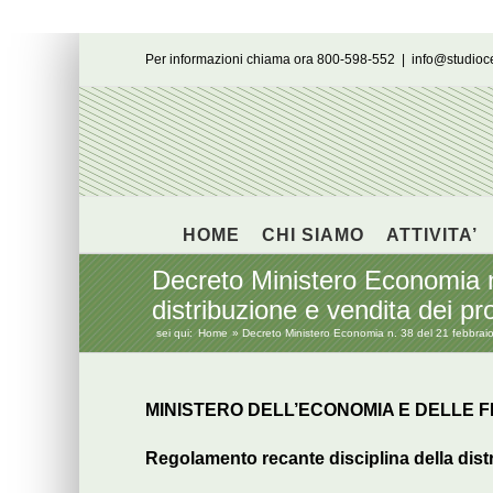
Salta
Per informazioni chiama ora 800-598-552
|
info@studio
al
contenuto
HOME
CHI SIAMO
ATTIVITA’
Decreto Ministero Economia n
distribuzione e vendita dei pr
sei qui:
Home
Decreto Ministero Economia n. 38 del 21 febbraio
MINISTERO DELL’ECONOMIA E DELLE FIN
Regolamento recante disciplina della dist