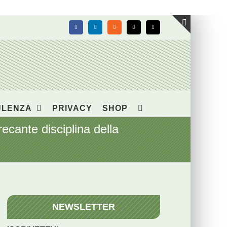
Facebook
LinkedIn
Rss
X
Email
Toggle
area
barra
scorrevol
ULENZA
PRIVACY
SHOP
cante disciplina della
NEWSLETTER