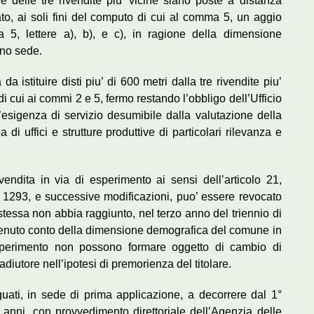
e delle tre rivendite piu’ vicine siano poste a distanza
o, ai soli fini del computo di cui al comma 5, un aggio
a 5, lettere a), b), e c), in ragione della dimensione
nno sede.
a da istituire disti piu’ di 600 metri dalla tre rivendite piu’
i cui ai commi 2 e 5, fermo restando l’obbligo dell’Ufficio
’esigenza di servizio desumibile dalla valutazione della
i uffici e strutture produttive di particolari rilevanza e
vendita in via di esperimento ai sensi dell’articolo 21,
1293, e successive modificazioni, puo’ essere revocato
 stessa non abbia raggiunto, nel terzo anno del triennio di
 tenuto conto della dimensione demografica del comune in
sperimento non possono formare oggetto di cambio di
oadiutore nell’ipotesi di premorienza del titolare.
uati, in sede di prima applicazione, a decorrere dal 1°
nni, con provvedimento direttoriale dell’Agenzia delle