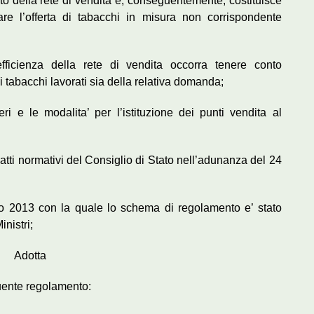
o della rete di vendita e, conseguentemente, costituisce
are l’offerta di tabacchi in misura non corrispondente
’efficienza della rete di vendita occorra tenere conto
 tabacchi lavorati sia della relativa domanda;
teri e le modalita’ per l’istituzione dei punti vendita al
atti normativi del Consiglio di Stato nell’adunanza del 24
aio 2013 con la quale lo schema di regolamento e’ stato
nistri;
Adotta
uente regolamento: