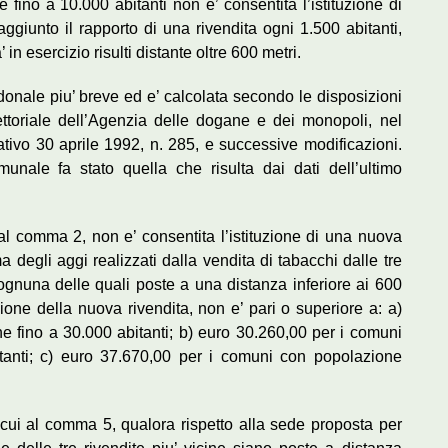
fino a 10.000 abitanti non e’ consentita l’istituzione di
aggiunto il rapporto di una rivendita ogni 1.500 abitanti,
 in esercizio risulti distante oltre 600 metri.
donale piu’ breve ed e’ calcolata secondo le disposizioni
ettoriale dell’Agenzia delle dogane e dei monopoli, nel
lativo 30 aprile 1992, n. 285, e successive modificazioni.
unale fa stato quella che risulta dai dati dell’ultimo
al comma 2, non e’ consentita l’istituzione di una nuova
 degli aggi realizzati dalla vendita di tabacchi dalle tre
d ognuna delle quali poste a una distanza inferiore ai 600
uzione della nuova rivendita, non e’ pari o superiore a: a)
 fino a 30.000 abitanti; b) euro 30.260,00 per i comuni
anti; c) euro 37.670,00 per i comuni con popolazione
i cui al comma 5, qualora rispetto alla sede proposta per