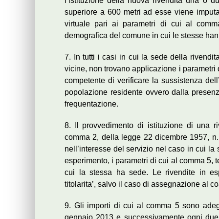
l’istituzione della nuova rivendita una o du
superiore a 600 metri ad esse viene imputat
virtuale pari ai parametri di cui al comm
demografica del comune in cui le stesse ha
7. In tutti i casi in cui la sede della rivendit
vicine, non trovano applicazione i parametri d
competente di verificare la sussistenza dell
popolazione residente ovvero dalla presenza d
frequentazione.
8. Il provvedimento di istituzione di una ri
comma 2, della legge 22 dicembre 1957, n. 
nell’interesse del servizio nel caso in cui la
esperimento, i parametri di cui al comma 5,
cui la stessa ha sede. Le rivendite in e
titolarita’, salvo il caso di assegnazione al c
9. Gli importi di cui al comma 5 sono adeg
gennaio 2013 e successivamente ogni due a