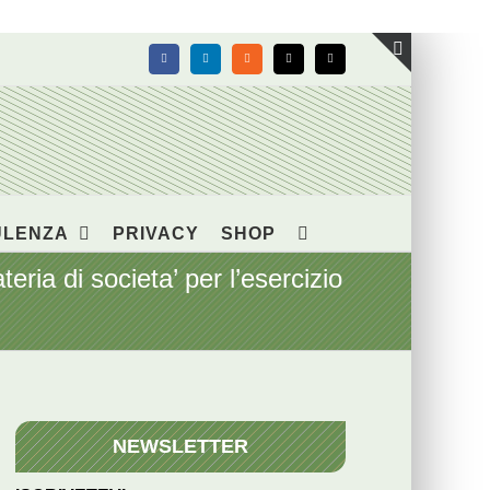
Facebook
LinkedIn
Rss
X
Email
Toggle
area
barra
scorrevol
ULENZA
PRIVACY
SHOP
ria di societa’ per l’esercizio
NEWSLETTER