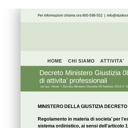
Salta
Per informazioni chiama ora 800-598-552
|
info@studio
al
contenuto
HOME
CHI SIAMO
ATTIVITA’
Decreto Ministero Giustizia 0
di attivita’ professionali
sei qui:
Home
Decreto Ministero Giustizia 08 febbraio 2013 n° 34 
MINISTERO DELLA GIUSTIZIA DECRETO 8 f
Regolamento in materia di societa’ per l’es
sistema ordinistico, ai sensi dell’articol