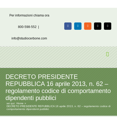
Salta
Per informazioni chiama ora
al
contenuto
800-598-552
|
Facebook
LinkedIn
Rss
X
Email
info@studiocerbone.com
DECRETO PRESIDENTE
REPUBBLICA 16 aprile 2013, n. 62 –
regolamento codice di comportamento
dipendenti pubblici
sei qui:
Home
DECRETO PRESIDENTE REPUBBLICA 16 aprile 2013, n. 62 – regolamento codice di
comportamento dipendenti pubblici