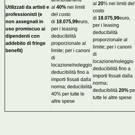
al
20
% nei limiti del
Utilizzati da artisti e
al
40%
nei limiti
costo
professionisti (e
del costo
di
18.075,99
euro,
non assegnati in
di
18.075,99
euro,
per i leasing
uso promiscuo ai
per i leasing
deducibilità
dipendenti con
deducibilità
proporzionale al
addebito di fringe
proporzionale al
limite; per i canoni
benefit)
limite; per i canoni
di
di
locazione/noleggio
locazione/noleggio
deducibilità fino a
deducibilità fino a
importi fissati dalla
importi fissati dalla
norma;
norma; deducibilità
deducibilità
20%
pe
40% per tutte le
tutte le altre spese
altre spese