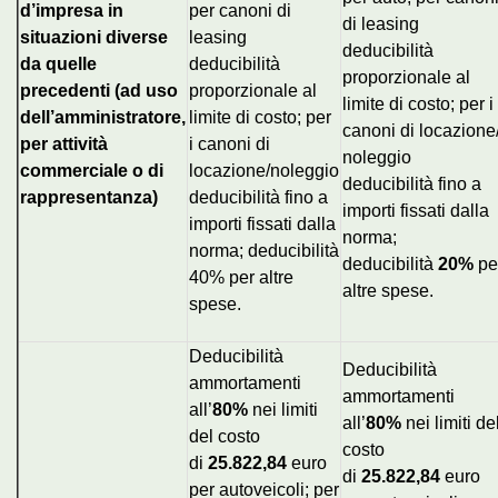
d’impresa in
per canoni di
di leasing
situazioni diverse
leasing
deducibilità
da quelle
deducibilità
proporzionale al
precedenti (ad uso
proporzionale al
limite di costo; per i
dell’amministratore,
limite di costo; per
canoni di locazione
per attività
i canoni di
noleggio
commerciale o di
locazione/noleggio
deducibilità fino a
rappresentanza)
deducibilità fino a
importi fissati dalla
importi fissati dalla
norma;
norma; deducibilità
deducibilità
20%
pe
40% per altre
altre spese.
spese.
Deducibilità
Deducibilità
ammortamenti
ammortamenti
all’
80%
nei limiti
all’
80%
nei limiti de
del costo
costo
di
25.822,84
euro
di
25.822,84
euro
per autoveicoli; per