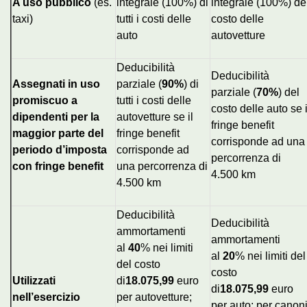
A uso pubblico
(es.
integrale (100%) di
integrale (100%) de
taxi)
tutti i costi delle
costo delle
auto
autovetture
Deducibilità
Deducibilità
Assegnati in uso
parziale (
90%
) di
parziale (
70%
) del
promiscuo a
tutti i costi delle
costo delle auto se i
dipendenti per la
autovetture se il
fringe benefit
maggior parte del
fringe benefit
corrisponde ad una
periodo d’imposta
corrisponde ad
percorrenza di
con fringe benefit
una percorrenza di
4.500 km
4.500 km
Deducibilità
Deducibilità
ammortamenti
ammortamenti
al
40
% nei limiti
al
20
% nei limiti del
del costo
costo
Utilizzati
di
18.075,99
euro
di
18.075,99
euro
nell’esercizio
per autovetture;
per auto; per canon