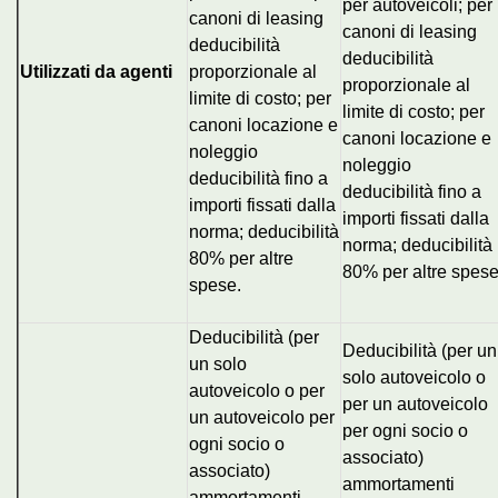
per autoveicoli; per
canoni di leasing
canoni di leasing
deducibilità
deducibilità
Utilizzati da agenti
proporzionale al
proporzionale al
limite di costo; per
limite di costo; per
canoni locazione e
canoni locazione e
noleggio
noleggio
deducibilità fino a
deducibilità fino a
importi fissati dalla
importi fissati dalla
norma; deducibilità
norma; deducibilità
80% per altre
80% per altre spese
spese.
Deducibilità (per
Deducibilità (per un
un solo
solo autoveicolo o
autoveicolo o per
per un autoveicolo
un autoveicolo per
per ogni socio o
ogni socio o
associato)
associato)
ammortamenti
ammortamenti