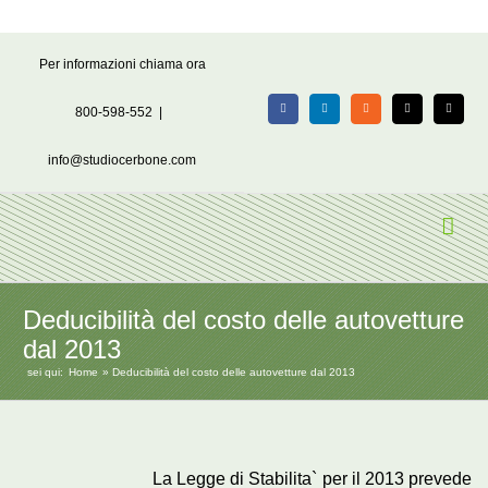
Salta
Per informazioni chiama ora
al
contenuto
800-598-552
|
Facebook
LinkedIn
Rss
X
Email
info@studiocerbone.com
Deducibilità del costo delle autovetture
dal 2013
sei qui:
Home
Deducibilità del costo delle autovetture dal 2013
La Legge di Stabilita` per il 2013 prevede