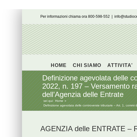
Salta
Per informazioni chiama ora 800-598-552
|
info@studio
al
contenuto
HOME
CHI SIAMO
ATTIVITA’
Definizione agevolata delle c
2022, n. 197 – Versamento ra
dell’Agenzia delle Entrate
sei qui:
Home
Definizione agevolata delle controversie tributarie – Art. 1, com
AGENZIA delle ENTRATE – Ris