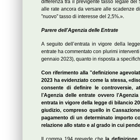
differenza tra il previgente tasso legale del 
alle rate ancora da versare alle scadenze di l
”nuovo” tasso di interesse del 2,5%.».
Parere dell’Agenzia delle Entrate
A seguito dell’entrata in vigore della leg
entrate ha commentato con plurimi interventi t
gennaio 2023), quanto in risposta a specifich
Con riferimento alla ”definizione agevolata
2023 ha evidenziato come la stessa, «disci
consente di definire le controversie, att
l’Agenzia delle entrate ovvero l’Agenzia
entrata in vigore della legge di bilancio 2
giudizio, compreso quello in Cassazione e
pagamento di un determinato importo corr
relazione allo stato e al grado in cui pende 
Il comma 194 prevede che
la definizione