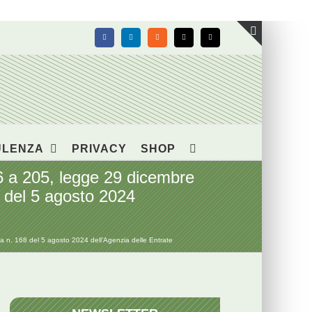
Facebook
LinkedIn
Rss
X
Email
Toggle
area
barra
scorrevol
ULENZA
PRIVACY
SHOP
86 a 205, legge 29 dicembre
8 del 5 agosto 2024
ta n. 168 del 5 agosto 2024 dell’Agenzia delle Entrate