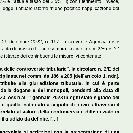
5% e l’attuale tasso del 2,5%; ii) con riferimento, invece,
egge, l’attuale Istante ritiene pacifica l’applicazione del
ge 29 dicembre 2022, n. 197, la scrivente Agenzia delle
anto di prassi (cfr., ad esempio, la circolare n. 2/E del 27
e istanze dei contribuenti le misure ivi contenute.
 delle controversie tributarie”, la circolare n. 2/E del
plinata nei commi da 186 a 205 [dell’articolo 1, ndr.],
ribuite alla giurisdizione tributaria, in cui è parte
 delle dogane e dei monopoli, pendenti alla data di
023, ossia al 1° gennaio 2023 in ogni stato e grado del
 quello instaurato a seguito di rinvio, attraverso il
elato al valore della controversia e differenziato in
il giudizio da definire. […]
 agevolata si perfezioni con la presentazione di una