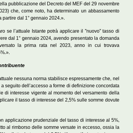
i della pubblicazione del Decreto del MEF del 29 novembre
2.2023) che, come noto, ha determinato un abbassamento
a partire dal 1° gennaio 2024.».
aro se l’attuale Istante potrà applicare il ”nuovo” tasso di
rrere dal 1° gennaio 2024, avendo presentato la domanda
versato la prima rata nel 2023, anno in cui trovava
5%.».
contribuente
ato attuale nessuna norma stabilisce espressamente che, nel
a seguito dell’accesso a forme di definizione concordata
ale di interesse vigente al momento del versamento della
 applicare il tasso di interesse del 2,5% sulle somme dovute
con applicazione prudenziale del tasso di interesse al 5%,
diritto al rimborso delle somme versate in eccesso, ossia la