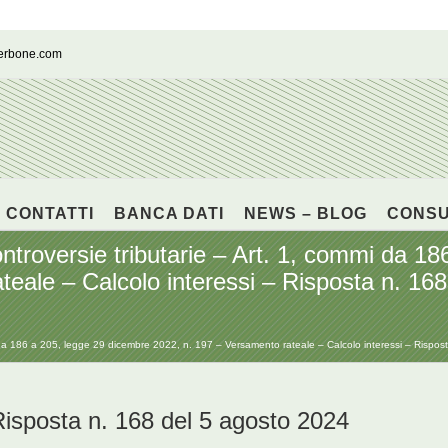
cerbone.com
CONTATTI
BANCA DATI
NEWS – BLOG
CONS
ontroversie tributarie – Art. 1, commi da 1
teale – Calcolo interessi – Risposta n. 16
mi da 186 a 205, legge 29 dicembre 2022, n. 197 – Versamento rateale – Calcolo interessi – Rispos
posta n. 168 del 5 agosto 2024