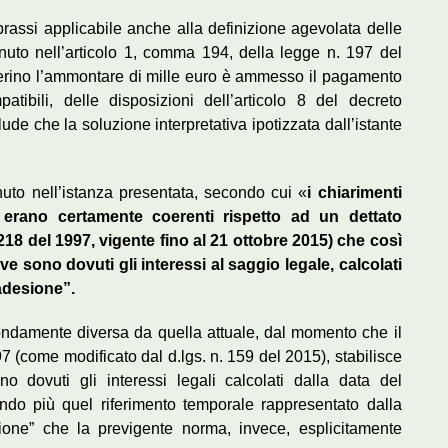
prassi applicabile anche alla definizione agevolata delle
ntenuto nell’articolo 1, comma 194, della legge n. 197 del
uperino l’ammontare di mille euro è ammesso il pagamento
tibili, delle disposizioni dell’articolo 8 del decreto
ude che la soluzione interpretativa ipotizzata dall’istante
enuto nell’istanza presentata, secondo cui «
i chiarimenti
1 erano certamente coerenti rispetto ad un dettato
 218 del 1997, vigente fino al 21 ottobre 2015) che così
ve sono dovuti gli interessi al saggio legale, calcolati
 adesione”.
fondamente diversa da quella attuale, dal momento che il
97 (come modificato dal d.lgs. n. 159 del 2015), stabilisce
o dovuti gli interessi legali calcolati dalla data del
ndo più quel riferimento temporale rappresentato dalla
sione” che la previgente norma, invece, esplicitamente