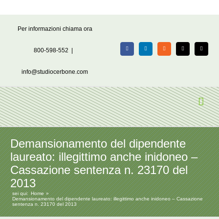
Salta
Per informazioni chiama ora
al
contenuto
800-598-552
|
Facebook
LinkedIn
Rss
X
Email
info@studiocerbone.com
Demansionamento del dipendente
laureato: illegittimo anche inidoneo –
Cassazione sentenza n. 23170 del
2013
sei qui:
Home
Demansionamento del dipendente laureato: illegittimo anche inidoneo – Cassazione
sentenza n. 23170 del 2013