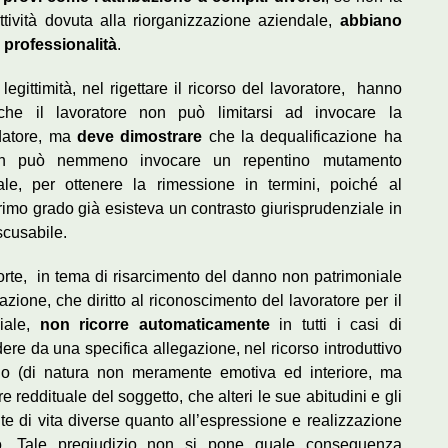
ttività dovuta alla riorganizzazione aziendale,
abbiano
 professionalità
.
 legittimità, nel rigettare il ricorso del lavoratore, hanno
che il lavoratore non può limitarsi ad invocare la
 datore, ma
deve dimostrare
che la dequalificazione ha
 non può nemmeno invocare un repentino mutamento
ale, per ottenere la rimessione in termini, poiché al
imo grado già esisteva un contrasto giurisprudenziale in
scusabile.
Corte, in tema di risarcimento del danno non patrimoniale
one, che diritto al riconoscimento del lavoratore per il
ziale,
non ricorre automaticamente
in tutti i casi di
e da una specifica allegazione, nel ricorso introduttivo
izio (di natura non meramente emotiva ed interiore, ma
 reddituale del soggetto, che alteri le sue abitudini e gli
lte di vita diverse quanto all’espressione e realizzazione
o. Tale pregiudizio non si pone quale conseguenza