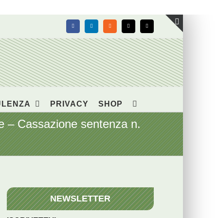
Facebook
LinkedIn
Rss
X
Email
Toggle
area
barra
scorrevol
ULENZA
PRIVACY
SHOP
ore – Cassazione sentenza n.
NEWSLETTER