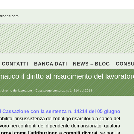
cerbone.com
CONTATTI
BANCA DATI
NEWS – BLOG
CONS
co il diritto al risarcimento del lavorat
sarcimento del lavoratore – Cassazione sentenza n. 14214 del 2013
i Cassazione con la sentenza n. 14214 del 05 giugno
bilito l’insussistenza dell’obbligo risarcitorio a carico del
avoro nei confronti del dipendente demansionato, qualora
provi come l’attribuzione a compiti diversi
, se non la