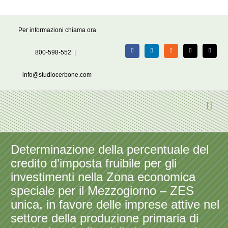
Salta
Per informazioni chiama ora
al
contenuto
800-598-552
|
Facebook
LinkedIn
Rss
X
Email
info@studiocerbone.com
Determinazione della percentuale del
credito d’imposta fruibile per gli
investimenti nella Zona economica
speciale per il Mezzogiorno – ZES
unica, in favore delle imprese attive nel
settore della produzione primaria di