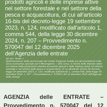
prodotti agricoli e delle imprese attive
nel settore forestale e nel settore della
pesca e acquacoltura, di cui all’articolo
16-bis del decreto-legge 19 settembre
2023, n. 124, modificato dall’articolo 1,
comma 544, della legge 30 dicembre
2024, n. 207 – Provvedimento n.
570047 del 12 dicembre 2025
dell’Agenzia delle entrate
sei qui:
Home
Determinazione della percentuale del credito d’imposta fruibile per gli investimenti nella
Zona economica speciale per il Mezzogiorno – ZES unica, in favore delle imprese attive
nel settore della produzione primaria di prodotti agricoli e delle imprese attive nel settore
forestale e nel settore della pesca e acquacoltura, di cui all’articolo 16-bis del decreto-
legge 19 settembre 2023, n. 124, modificato dall’articolo 1, comma 544, della legge 30
dicembre 2024, n. 207 – Provvedimento n. 570047 del 12 dicembre 2025 dell’Agenzia
delle entrate
AGENZIA delle ENTRATE –
Provvedimento n. 570047 del 12