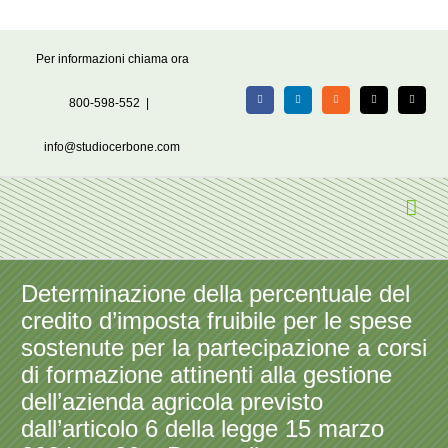
Salta
Per informazioni chiama ora
al
contenuto
800-598-552
|
Facebook
LinkedIn
Rss
X
Email
info@studiocerbone.com
Determinazione della percentuale del
credito d’imposta fruibile per le spese
sostenute per la partecipazione a corsi
di formazione attinenti alla gestione
dell’azienda agricola previsto
dall’articolo 6 della legge 15 marzo