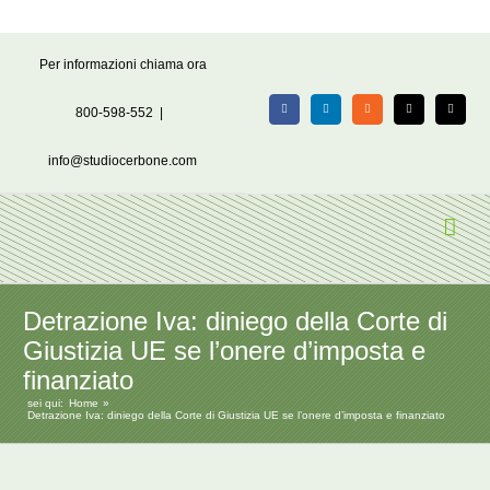
Salta
Per informazioni chiama ora
al
contenuto
800-598-552
|
Facebook
LinkedIn
Rss
X
Email
info@studiocerbone.com
Detrazione Iva: diniego della Corte di
Giustizia UE se l’onere d’imposta e
finanziato
sei qui:
Home
Detrazione Iva: diniego della Corte di Giustizia UE se l’onere d’imposta e finanziato