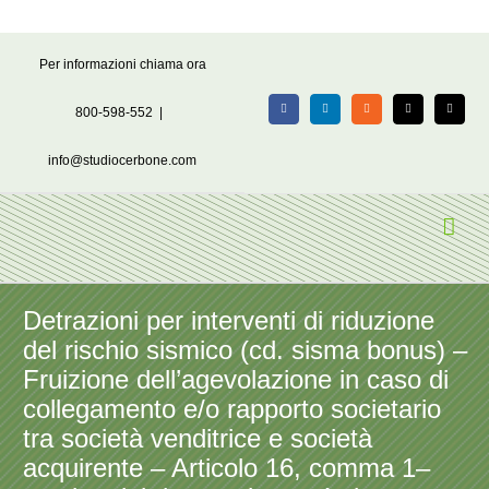
Salta
Per informazioni chiama ora
al
contenuto
800-598-552
|
Facebook
LinkedIn
Rss
X
Email
info@studiocerbone.com
Detrazioni per interventi di riduzione
del rischio sismico (cd. sisma bonus) –
Fruizione dell’agevolazione in caso di
collegamento e/o rapporto societario
tra società venditrice e società
acquirente – Articolo 16, comma 1–