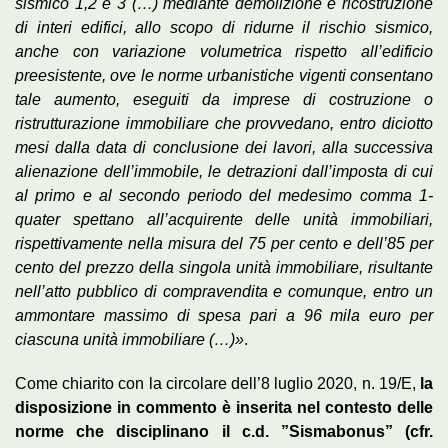
sismico 1,2 e 3 (…) mediante demolizione e ricostruzione
di interi edifici, allo scopo di ridurne il rischio sismico,
anche con variazione volumetrica rispetto all’edificio
preesistente, ove le norme urbanistiche vigenti consentano
tale aumento, eseguiti da imprese di costruzione o
ristrutturazione immobiliare che provvedano, entro diciotto
mesi dalla data di conclusione dei lavori, alla successiva
alienazione dell’immobile, le detrazioni dall’imposta di cui
al primo e al secondo periodo del medesimo comma 1­
quater spettano all’acquirente delle unità immobiliari,
rispettivamente nella misura del 75 per cento e dell’85 per
cento del prezzo della singola unità immobiliare, risultante
nell’atto pubblico di compravendita e comunque, entro un
ammontare massimo di spesa pari a 96 mila euro per
ciascuna unità immobiliare (…)»
.
Come chiarito con la circolare dell’8 luglio 2020, n. 19/E,
la
disposizione in commento è inserita nel contesto delle
norme che disciplinano il c.d. ”Sismabonus” (cfr.