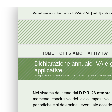
Salta
Per informazioni chiama ora 800-598-552
|
info@studio
al
contenuto
HOME
CHI SIAMO
ATTIVITA’
Dichiarazione annuale IVA e ge
applicative
sei qui:
Home
Dichiarazione annuale IVA e gestione del credito: qu
Nel sistema delineato dal
D.P.R. 26 ottobre
momento conclusivo del ciclo impositivo, n
periodiche e si determina l’eventuale eccede