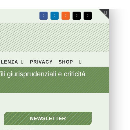
Facebook
LinkedIn
Rss
X
Email
Toggle
area
barra
scorrevol
ULENZA
PRIVACY
SHOP
 giurisprudenziali e criticità
NEWSLETTER