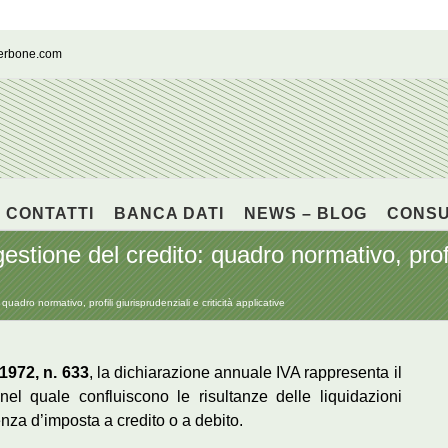
cerbone.com
CONTATTI
BANCA DATI
NEWS – BLOG
CONS
stione del credito: quadro normativo, profili
adro normativo, profili giurisprudenziali e criticità applicative
 1972, n. 633
, la dichiarazione annuale IVA rappresenta il
el quale confluiscono le risultanze delle liquidazioni
nza d’imposta a credito o a debito.