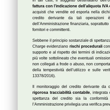
In tali casi, il soggetto destinatario dell
fattura
con l’indicazione dell’aliquota IVA 
acquisti che vendite ed esporla nella dich
credito derivante da tali operazion
dell’Amministrazione finanziaria, soprattutto 
fornitori e committenti.
Sebbene il principio sostanziale di spettanz
Charge evidenziano
rischi procedurali
conn
supporto e al rispetto dei termini di indicaz
più volte sottolineato che eventuali omissio
non collegati a frode o abuso, non comporta
della tempestività dell’utilizzo e sulle ve
13378/2016).
Il monitoraggio del credito derivante da 
rigorosa tracciabilità contabile
, integrata
spettanza del credito sia la conformità
l’Amministrazione privilegia una verifica prev