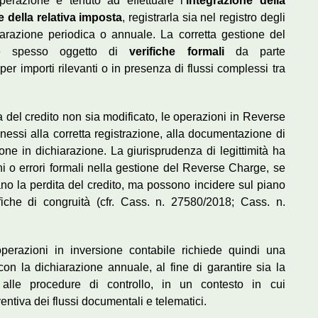
’operazione è tenuto ad effettuare l’
integrazione della
e della relativa imposta
, registrarla sia nel registro degli
iarazione periodica o annuale. La corretta gestione del
i è spesso oggetto di
verifiche formali
da parte
per importi rilevanti o in presenza di flussi complessi tra
a del credito non sia modificato, le operazioni in Reverse
essi alla corretta registrazione, alla documentazione di
ione in dichiarazione. La giurisprudenza di legittimità ha
ni o errori formali nella gestione del Reverse Charge, se
no la perdita del credito, ma possono incidere sul piano
rifiche di congruità (cfr. Cass. n. 27580/2018; Cass. n.
operazioni in inversione contabile richiede quindi una
 con la dichiarazione annuale, al fine di garantire sia la
 alle procedure di controllo, in un contesto in cui
entiva dei flussi documentali e telematici.