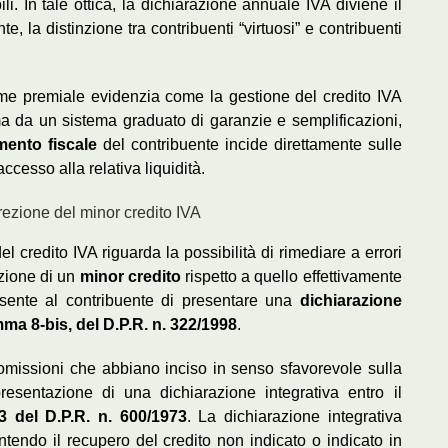
ili. In tale ottica, la dichiarazione annuale IVA diviene il
e, la distinzione tra contribuenti “virtuosi” e contribuenti
ime premiale evidenzia come la gestione del credito IVA
a da un sistema graduato di garanzie e semplificazioni,
mento fiscale
del contribuente incide direttamente sulle
accesso alla relativa liquidità.
rrezione del minor credito IVA
del credito IVA riguarda la possibilità di rimediare a errori
azione di un
minor credito
rispetto a quello effettivamente
onsente al contribuente di presentare una
dichiarazione
mma 8-bis, del D.P.R. n. 322/1998
.
omissioni che abbiano inciso in senso sfavorevole sulla
resentazione di una dichiarazione integrativa entro il
43 del D.P.R. n. 600/1973
. La dichiarazione integrativa
ntendo il recupero del credito non indicato o indicato in