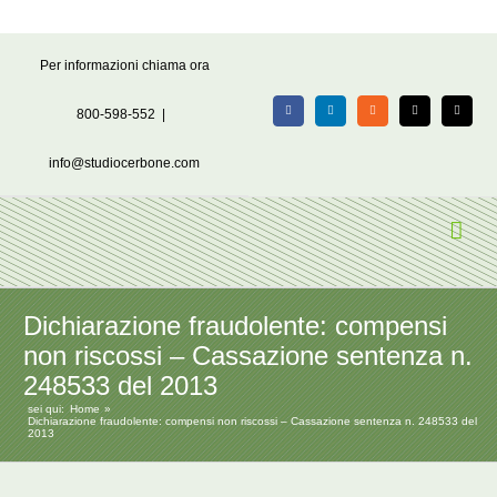
Salta
Per informazioni chiama ora
al
contenuto
800-598-552
|
Facebook
LinkedIn
Rss
X
Email
info@studiocerbone.com
Dichiarazione fraudolente: compensi
non riscossi – Cassazione sentenza n.
248533 del 2013
sei qui:
Home
Dichiarazione fraudolente: compensi non riscossi – Cassazione sentenza n. 248533 del
2013