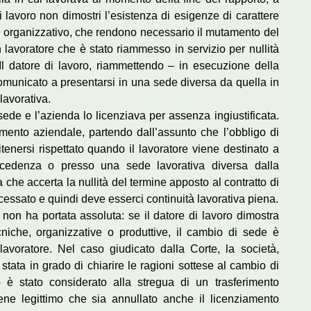
 lavoro non dimostri l’esistenza di esigenze di carattere
d organizzativo, che rendono necessario il mutamento del
n lavoratore che è stato riammesso in servizio per nullità
 Il datore di lavoro, riammettendo – in esecuzione della
comunicato a presentarsi in una sede diversa da quella in
lavorativa.
sede e l’azienda lo licenziava per assenza ingiustificata.
amento aziendale, partendo dall’assunto che l’obbligo di
enersi rispettato quando il lavoratore viene destinato a
ecedenza o presso una sede lavorativa diversa dalla
 che accerta la nullità del termine apposto al contratto di
cessato e quindi deve esserci continuità lavorativa piena.
 non ha portata assoluta: se il datore di lavoro dimostra
niche, organizzative o produttive, il cambio di sede è
lavoratore. Nel caso giudicato dalla Corte, la società,
 stata in grado di chiarire le ragioni sottese al cambio di
 è stato considerato alla stregua di un trasferimento
tiene legittimo che sia annullato anche il licenziamento