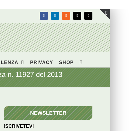
Facebook
LinkedIn
Rss
X
Email
Toggle
area
barra
scorrevol
ULENZA
PRIVACY
SHOP
za n. 11927 del 2013
NEWSLETTER
ISCRIVETEVI