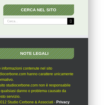
CERCA NEL SITO
Cerca
per:
NOTE LEGALI
e informazioni contenute nel sito
diocerbone.com hanno carattere unicamente
ormativo.
l sito studiocerbone.com non è responsabile
 qualsiasi danno o problema causato da
sto servizio.
012 Studio Cerbone & Associati -
Privacy