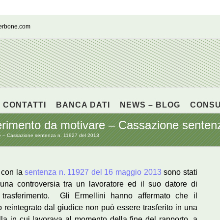
cerbone.com
CONTATTI
BANCA DATI
NEWS – BLOG
CONS
ferimento da motivare – Cassazione senten
re – Cassazione sentenza n. 11927 del 2013
à con la
sentenza n. 11927 del 16 maggio 2013
sono stati
una controversia tra un lavoratore ed il suo datore di
 trasferimento. Gli Ermellini hanno affermato che il
o reintegrato dal giudice non può essere trasferito in una
la in cui lavorava al momento della fine del rapporto, a