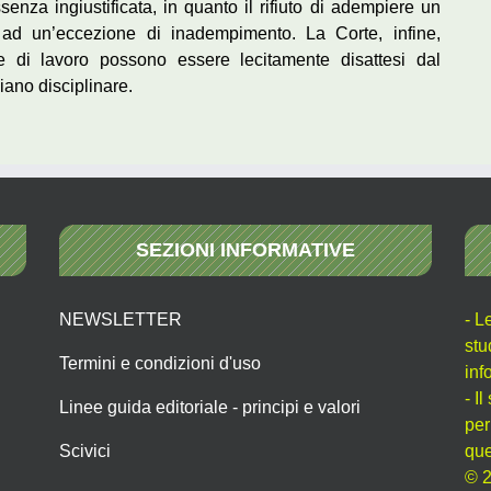
senza ingiustificata, in quanto il rifiuto di adempiere un
o ad un’eccezione di inadempimento. La Corte, infine,
ore di lavoro possono essere lecitamente disattesi dal
ano disciplinare.
SEZIONI INFORMATIVE
NEWSLETTER
- L
stu
Termini e condizioni d'uso
inf
- I
Linee guida editoriale - principi e valori
per
Scivici
que
© 2