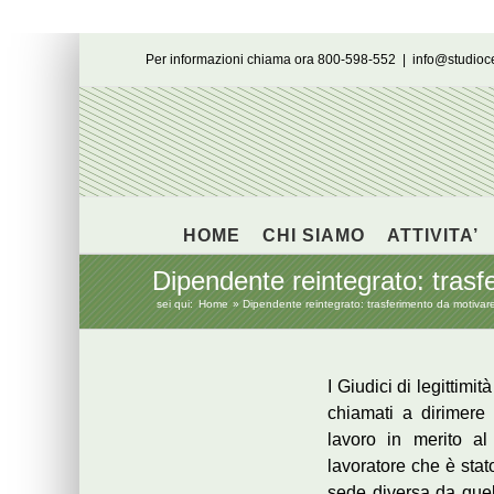
Salta
Per informazioni chiama ora 800-598-552
|
info@studio
al
contenuto
HOME
CHI SIAMO
ATTIVITA’
Dipendente reintegrato: tras
sei qui:
Home
Dipendente reintegrato: trasferimento da motiva
I Giudici di legittimit
chiamati a dirimere 
lavoro in merito al
lavoratore che è stat
sede diversa da quel