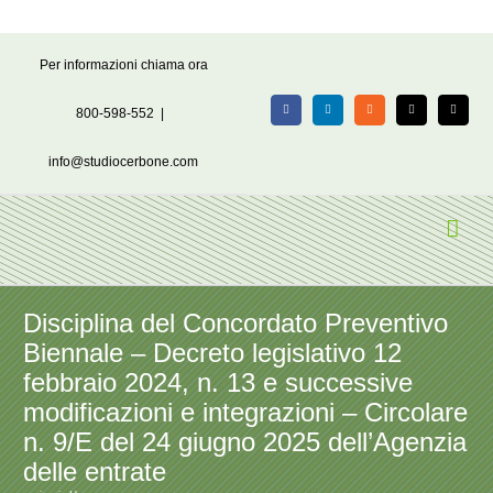
Salta
Per informazioni chiama ora
al
contenuto
800-598-552
|
Facebook
LinkedIn
Rss
X
Email
info@studiocerbone.com
Disciplina del Concordato Preventivo
Biennale – Decreto legislativo 12
febbraio 2024, n. 13 e successive
modificazioni e integrazioni – Circolare
n. 9/E del 24 giugno 2025 dell’Agenzia
delle entrate