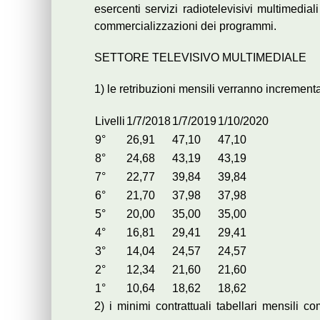
esercenti servizi radiotelevisivi multimedia
commercializzazioni dei programmi.
SETTORE TELEVISIVO MULTIMEDIALE
1) le retribuzioni mensili verranno incrementa
Livelli
1/7/2018
1/7/2019
1/10/2020
9°
26,91
47,10
47,10
8°
24,68
43,19
43,19
7°
22,77
39,84
39,84
6°
21,70
37,98
37,98
5°
20,00
35,00
35,00
4°
16,81
29,41
29,41
3°
14,04
24,57
24,57
2°
12,34
21,60
21,60
1°
10,64
18,62
18,62
2) i minimi contrattuali tabellari mensili 