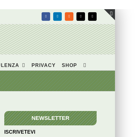
Facebook
LinkedIn
Rss
X
Email
Toggle
area
barra
scorrevol
ULENZA
PRIVACY
SHOP
NEWSLETTER
ISCRIVETEVI