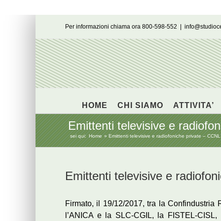
Salta
Per informazioni chiama ora 800-598-552
|
info@studio
al
contenuto
HOME
CHI SIAMO
ATTIVITA’
Emittenti televisive e radiof
sei qui:
Home
Emittenti televisive e radiofoniche private – CC
Emittenti televisive e radiof
Firmato, il 19/12/2017, tra la Confindustria
l’ANICA e la SLC-CGIL, la FISTEL-CISL, 