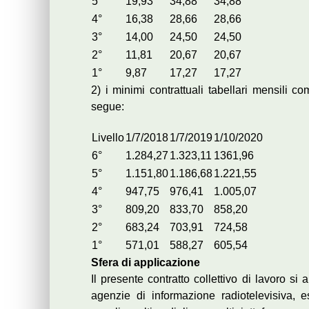
5°
19,93
34,88
34,88
4°
16,38
28,66
28,66
3°
14,00
24,50
24,50
2°
11,81
20,67
20,67
1°
9,87
17,27
17,27
2) i minimi contrattuali tabellari mensili c
segue:
Livello
1/7/2018
1/7/2019
1/10/2020
6°
1.284,27
1.323,11
1361,96
5°
1.151,80
1.186,68
1.221,55
4°
947,75
976,41
1.005,07
3°
809,20
833,70
858,20
2°
683,24
703,91
724,58
1°
571,01
588,27
605,54
Sfera di applicazione
Il presente contratto collettivo di lavoro si
agenzie di informazione radiotelevisiva, ese