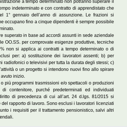
istrazione a tempo determinato non potranno superare il
tempo indeterminato e con contratto di apprendistato che
a del 1° gennaio dell’anno di assunzione. Le frazioni si
che occupano fino a cinque dipendenti è sempre possibile
rminato.
sere superato in base ad accordi assunti in sede aziendale
delle OO.SS. per comprovate esigenze produttive, tecniche
30% non si applica ai contratti a tempo determinato o di
usi per: a) sostituzione dei lavoratori assenti; b) per
 radiofonici o televisivi per tutta la durata degli stessi; c)
n’attività o un progetto si intendono nuovi fino allo spirare
vuto inizio.
o più programmi trasmissioni e/o spettacoli o produzioni
 di contenitore, purché predeterminati ed individuati
ritto di precedenza di cui all’art. 24 d.lgs. 81/2015 si
el rapporto di lavoro. Sono esclusi i lavoratori licenziati
o i requisiti per il trattamento pensionistico, salvi altri
iendali.