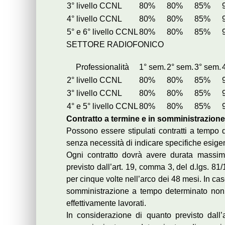
3° livello CCNL
80%
80%
85%
4° livello CCNL
80%
80%
85%
5° e 6° livello CCNL
80%
80%
85%
SETTORE RADIOFONICO
Professionalità
1° sem.
2° sem.
3° sem.
2° livello CCNL
80%
80%
85%
3° livello CCNL
80%
80%
85%
4° e 5° livello CCNL
80%
80%
85%
Contratto a termine e in somministrazione
Possono essere stipulati contratti a tempo
senza necessità di indicare specifiche esigenz
Ogni contratto dovrà avere durata massim
previsto dall’art. 19, comma 3, del d.lgs. 81/
per cinque volte nell’arco dei 48 mesi. In ca
somministrazione a tempo determinato non 
effettivamente lavorati.
In considerazione di quanto previsto dall’a