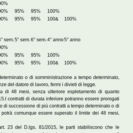
90%
90%
95%
95%
100%
90%
95%
95%
100&
100%
4° sem.
5° sem.
6° sem.
4° anno
5° anno
90%
90%
95%
95%
100%
90%
95%
95%
100&
100%
 determinato o di somministrazione a tempo determinato,
e del datore di lavoro, fermi i divieti di legge.
a di 48 mesi, senza ulteriore espletamento di quanto
15.I contratti di durata inferiore potranno essere prorogati
so di successione di più contratti a tempo determinato o di
potrà comunque essere superato il limite dei 48 mesi,
rt. 23 del D.lgs. 81/2015, le parti stabiliscono che le