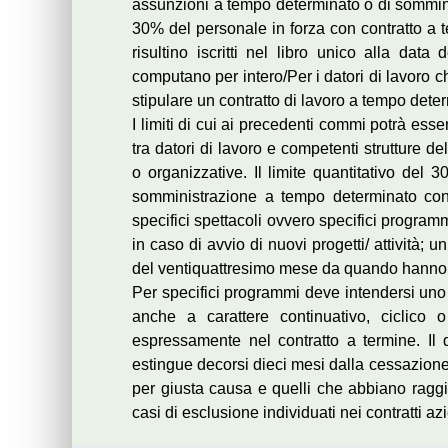
assunzioni a tempo determinato o di sommin
30% del personale in forza con contratto a 
risultino iscritti nel libro unico alla dat
computano per intero/Per i datori di lavoro 
stipulare un contratto di lavoro a tempo dete
I limiti di cui ai precedenti commi potrà es
tra datori di lavoro e competenti strutture 
o organizzative. Il limite quantitativo del 
somministrazione a tempo determinato concl
specifici spettacoli ovvero specifici programmi
in caso di avvio di nuovi progetti/ attività; u
del ventiquattresimo mese da quando hanno a
Per specifici programmi deve intendersi uno 
anche a carattere continuativo, ciclico o
espressamente nel contratto a termine. Il di
estingue decorsi dieci mesi dalla cessazione d
per giusta causa e quelli che abbiano raggiunt
casi di esclusione individuati nei contratti az