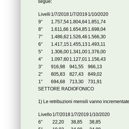
segue:
Livelli
1/7/2018
1/7/2019
1/10/2020
9°
1.757,54
1.804,64
1.851,74
8°
1.611,66
1.654,85
1.698,04
7°
1.486,62
1.526,46
1.566,30
6°
1.417,15
1.455,13
1.493,11
5°
1.306,00
1.341,00
1.376,00
4°
1.097,60
1.127,01
1.156,43
3°
916,98
941,55
966,13
2°
805,83
827,43
849,02
1°
694,68
713,30
731,91
SETTORE RADIOFONICO
1) Le retribuzioni mensili vanno incrementate
Livello
1/7/2018
1/7/2019
1/10/2020
6°
22,20
38,85
38,85