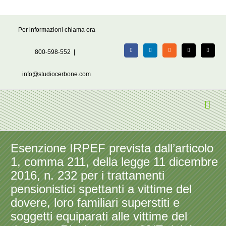
Salta
Per informazioni chiama ora
al
contenuto
800-598-552
|
Facebook
LinkedIn
Rss
X
Email
info@studiocerbone.com
Esenzione IRPEF prevista dall’articolo
1, comma 211, della legge 11 dicembre
2016, n. 232 per i trattamenti
pensionistici spettanti a vittime del
dovere, loro familiari superstiti e
soggetti equiparati alle vittime del