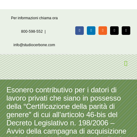
Salta
Per informazioni chiama ora
al
contenuto
800-598-552
|
Facebook
LinkedIn
Rss
X
Email
info@studiocerbone.com
Esonero contributivo per i datori di
lavoro privati che siano in possesso
della “Certificazione della parità di
genere” di cui all’articolo 46-bis del
Decreto Legislativo n. 198/2006 –
Avvio della campagna di acquisizione