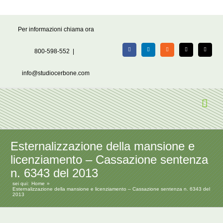
Salta
Per informazioni chiama ora
al
contenuto
800-598-552
|
Facebook
LinkedIn
Rss
X
Email
info@studiocerbone.com
Esternalizzazione della mansione e
licenziamento – Cassazione sentenza
n. 6343 del 2013
sei qui:
Home
Esternalizzazione della mansione e licenziamento – Cassazione sentenza n. 6343 del
2013