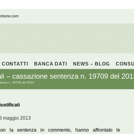
cerbone.com
CONTATTI
BANCA DATI
NEWS – BLOG
CONS
ali – cassazione sentenza n. 19709 del 201
ntenza n. 19709 del 2013
stificati
’8 maggio 2013
 con la sentenza in commento, hanno affrontato le