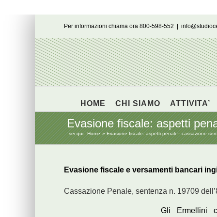
Salta
Per informazioni chiama ora 800-598-552
|
info@studio
al
contenuto
HOME
CHI SIAMO
ATTIVITA’
Evasione fiscale: aspetti pen
sei qui:
Home
Evasione fiscale: aspetti penali – cassazione se
Evasione fiscale e versamenti bancari ingiu
Cassazione Penale, sentenza n. 19709 dell
Gli Ermellini