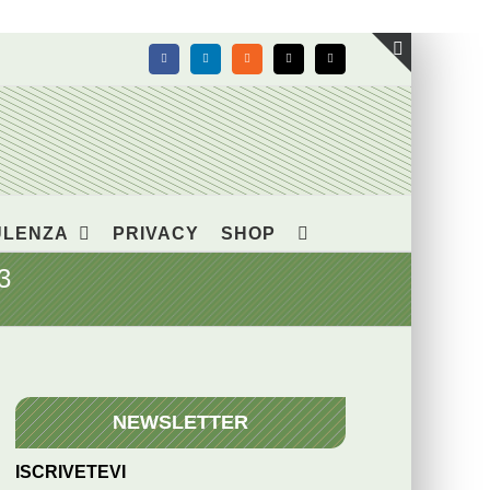
Facebook
LinkedIn
Rss
X
Email
Toggle
area
barra
scorrevol
ULENZA
PRIVACY
SHOP
3
NEWSLETTER
ISCRIVETEVI