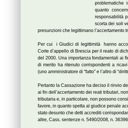
problematiche i
quanto concern
responsabilità 
scorta dei soli 
presunzioni che legittimano l’accertamento tr
Per cui i Giudici di legittimità hanno acco
Corte d’appello di Brescia per il reato di dich
del 2000. Una importanza fondamentali ai fini
di merito ha ritenuto corrispondenti a ricav
(uno amministratore di “fatto” e l’altro di “diritt
Pertanto la Cassazione ha deciso il rinvio dell
ai fin dell’accertamento dei reati tributari, n
tributaria e, in particolare, non possono con
favore, in quanto spetta al giudice penale acc
stato desunto che detti accrediti corrispondano
altre, Cass. sentenze n. 5490/2008, n. 3639