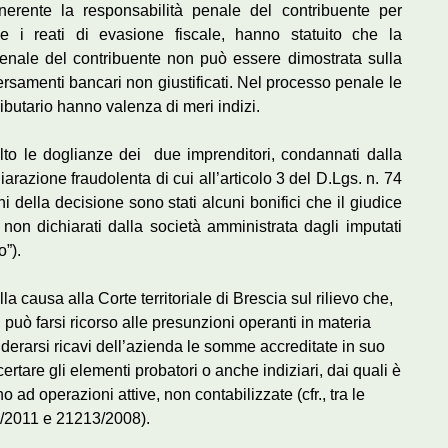
nerente la responsabilità penale del contribuente per
e i reati di evasione fiscale, hanno statuito che la
penale del contribuente non può essere dimostrata sulla
versamenti bancari non giustificati. Nel processo penale le
ibutario hanno valenza di meri indizi.
lto le doglianze dei due imprenditori, condannati dalla
iarazione fraudolenta di cui all’articolo 3 del D.Lgs. n. 74
 della decisione sono stati alcuni bonifici che il giudice
i non dichiarati dalla società amministrata dagli imputati
o”).
a causa alla Corte territoriale di Brescia sul rilievo che,
on può farsi ricorso alle presunzioni operanti in materia
siderarsi ricavi dell’azienda le somme accreditate in suo
ertare gli elementi probatori o anche indiziari, dai quali è
 ad operazioni attive, non contabilizzate (cfr., tra le
6/2011 e 21213/2008).