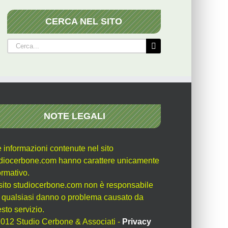
CERCA NEL SITO
Cerca
per:
NOTE LEGALI
e informazioni contenute nel sito
diocerbone.com hanno carattere unicamente
ormativo.
l sito studiocerbone.com non è responsabile
 qualsiasi danno o problema causato da
sto servizio.
012 Studio Cerbone & Associati -
Privacy