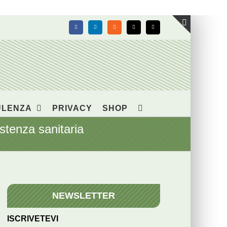
Facebook
LinkedIn
Rss
X
Email
Toggle
area
barra
scorrevol
ULENZA
PRIVACY
SHOP
tenza sanitaria
NEWSLETTER
ISCRIVETEVI