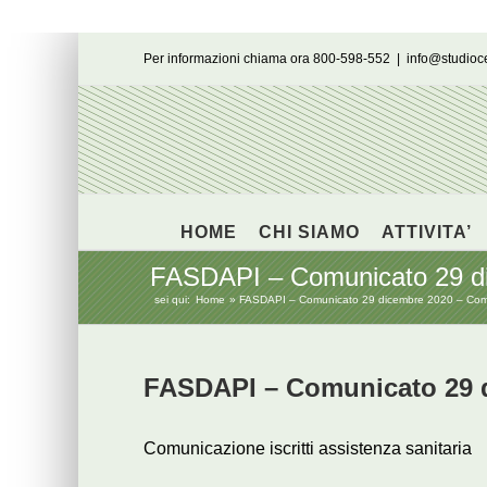
Salta
Per informazioni chiama ora 800-598-552
|
info@studio
al
contenuto
HOME
CHI SIAMO
ATTIVITA’
FASDAPI – Comunicato 29 dic
sei qui:
Home
FASDAPI – Comunicato 29 dicembre 2020 – Comunic
FASDAPI – Comunicato 29 
Comunicazione iscritti assistenza sanitaria