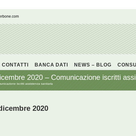
cerbone.com
CONTATTI
BANCA DATI
NEWS – BLOG
CONS
embre 2020 – Comunicazione iscritti assis
azione iscritti assistenza sanitaria
dicembre 2020