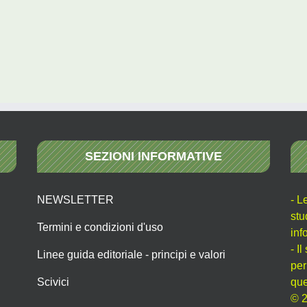
SEZIONI INFORMATIVE
NEWSLETTER
- L
stu
Termini e condizioni d'uso
inf
- I
Linee guida editoriale - principi e valori
per
Scivici
que
© 2