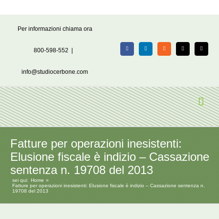
Salta
Per informazioni chiama ora
al
contenuto
800-598-552
|
Facebook
LinkedIn
Rss
X
Email
info@studiocerbone.com
Fatture per operazioni inesistenti:
Elusione fiscale è indizio – Cassazione
sentenza n. 19708 del 2013
sei qui:
Home
Fatture per operazioni inesistenti: Elusione fiscale è indizio – Cassazione sentenza n.
19708 del 2013