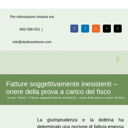
Salta
Per informazioni chiama ora
al
contenuto
800-598-552
|
Facebook
LinkedIn
Rss
X
Email
info@studiocerbone.com
Fatture soggettivamente inesistenti –
onere della prova a carico del fisco
sei qui:
Home
Fatture soggettivamente inesistenti – onere della prova a carico del fisco
La giurisprudenza e la dottrina ha
determinato una nozione di fattura emessa