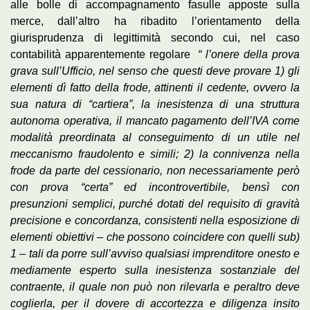
alle bolle di accompagnamento fasulle apposte sulla
merce, dall’altro ha ribadito l’orientamento della
giurisprudenza di legittimità secondo cui, nel caso
contabilità apparentemente regolare
“ l’onere della prova
grava sull’Ufficio, nel senso che questi deve provare 1) gli
elementi dì fatto della frode, attinenti il cedente, ovvero la
sua natura di “cartiera”, la inesistenza di una struttura
autonoma operativa, il mancato pagamento dell’IVA come
modalità preordinata al conseguimento di un utile nel
meccanismo fraudolento e simili; 2) la connivenza nella
frode da parte del cessionario, non necessariamente però
con prova “certa” ed incontrovertibile, bensì con
presunzioni semplici, purché dotati del requisito di gravità
precisione e concordanza, consistenti nella esposizione di
elementi obiettivi – che possono coincidere con quelli sub)
1 – tali da porre sull’avviso qualsiasi imprenditore onesto e
mediamente esperto sulla inesistenza sostanziale del
contraente, il quale non può non rilevarla e peraltro deve
coglierla, per il dovere di accortezza e diligenza insito