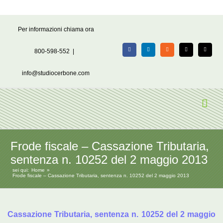
Salta
Per informazioni chiama ora
al
contenuto
800-598-552
|
Facebook
LinkedIn
Rss
X
Email
info@studiocerbone.com
Frode fiscale – Cassazione Tributaria,
sentenza n. 10252 del 2 maggio 2013
sei qui:
Home
Frode fiscale – Cassazione Tributaria, sentenza n. 10252 del 2 maggio 2013
Cassazione Tributaria, sentenza n. 10252 del 2 maggio