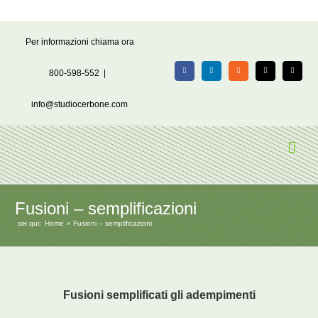
Salta
Per informazioni chiama ora
al
contenuto
800-598-552
|
Facebook
LinkedIn
Rss
X
Email
info@studiocerbone.com
Fusioni – semplificazioni
sei qui:
Home
Fusioni – semplificazioni
Fusioni semplificati gli adempimenti