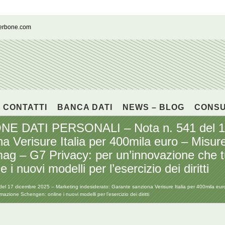
cerbone.com
CONTATTI
BANCA DATI
NEWS – BLOG
CONS
 DATI PERSONALI – Nota n. 541 del 17
a Verisure Italia per 400mila euro – Misur
ag – G7 Privacy: per un’innovazione che tu
 nuovi modelli per l’esercizio dei diritti
 dicembre 2025 – Marketing indesiderato: Garante sanziona Verisure Italia per 400mila euro 
azione Schengen: online i nuovi modelli per l’esercizio dei diritti