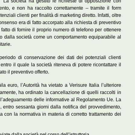
. La società ha gestito le richieste di opposizione con
mento, e non ha raccolto correttamente – tramite il form
ziali clienti per finalità di marketing diretto. Infatti, oltre
onsenso era di fatto accorpato alla richiesta di preventivo
o fatto di fornire il proprio numero di telefono per ottenere
to dalla società come un comportamento equiparabile al
tarie.
 periodo di conservazione dei dati dei potenziali clienti
entro il quale la società riteneva di potere ricontattare il
o il preventivo offerto.
 euro, l’Autorità ha vietato a Verisure Italia l’ulteriore
itamente, ha ordinato la cancellazione di quelli raccolti in
l’adeguamento delle informative al Regolamento Ue. La
 entro sessanta giorni dalla notifica del provvedimento,
la con la normativa in materia di corretto trattamento dei
viate dalla società nel corso dell’istruttoria.