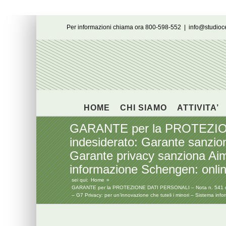
Salta
Per informazioni chiama ora 800-598-552
|
info@studio
al
contenuto
HOME
CHI SIAMO
ATTIVITA’
GARANTE per la PROTEZIONE
indesiderato: Garante sanzion
Garante privacy sanziona Aim
informazione Schengen: online i
sei qui:
Home
GARANTE per la PROTEZIONE DATI PERSONALI – Nota n. 541 del 17
– G7 Privacy: per un’innovazione che tuteli i minori – Sistema inform