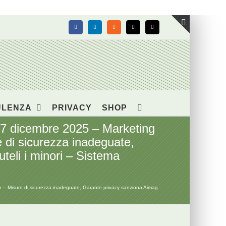
Facebook
LinkedIn
Rss
X
Email
Toggle
area
barra
scorrevol
ULENZA
PRIVACY
SHOP
 dicembre 2025 – Marketing
e di sicurezza inadeguate,
teli i minori – Sistema
– Misure di sicurezza inadeguate, Garante privacy sanziona Aimag