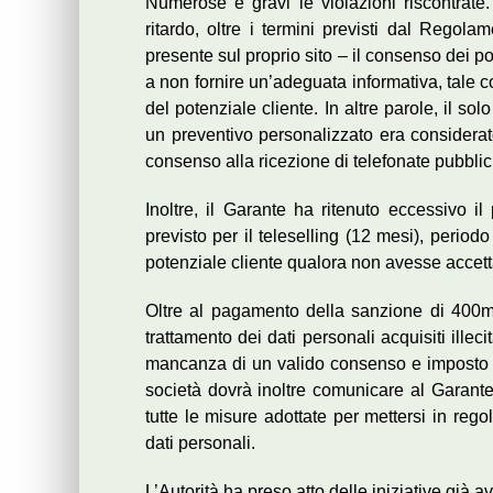
Numerose e gravi le violazioni riscontrate
ritardo, oltre i termini previsti dal Regola
presente sul proprio sito – il consenso dei poten
a non fornire un’adeguata informativa, tale c
del potenziale cliente. In altre parole, il sol
un preventivo personalizzato era considera
consenso alla ricezione di telefonate pubblici
Inoltre, il Garante ha ritenuto eccessivo il
previsto per il teleselling (12 mesi), periodo 
potenziale cliente qualora non avesse accettat
Oltre al pagamento della sanzione di 400mila
trattamento dei dati personali acquisiti illec
mancanza di un valido consenso e imposto 
società dovrà inoltre comunicare al Garante,
tutte le misure adottate per mettersi in rego
dati personali.
L’Autorità ha preso atto delle iniziative già av